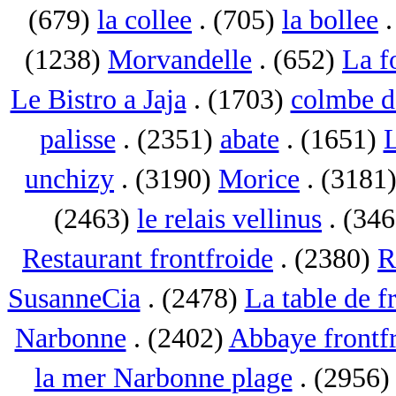
(679)
la collee
. (705)
la bollee
.
(1238)
Morvandelle
. (652)
La f
Le Bistro a Jaja
. (1703)
colmbe d
palisse
. (2351)
abate
. (1651)
L
unchizy
. (3190)
Morice
. (3181
(2463)
le relais vellinus
. (34
Restaurant frontfroide
. (2380)
R
SusanneCia
. (2478)
La table de f
Narbonne
. (2402)
Abbaye frontf
la mer Narbonne plage
. (2956