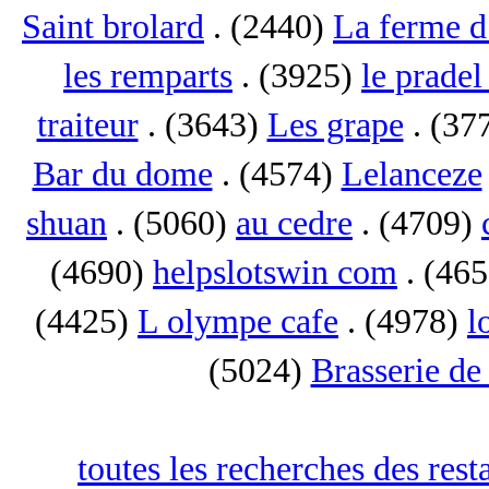
Saint brolard
. (2440)
La ferme d
les remparts
. (3925)
le pradel
traiteur
. (3643)
Les grape
. (37
Bar du dome
. (4574)
Lelanceze
shuan
. (5060)
au cedre
. (4709)
(4690)
helpslotswin com
. (46
(4425)
L olympe cafe
. (4978)
l
(5024)
Brasserie de
toutes les recherches des res