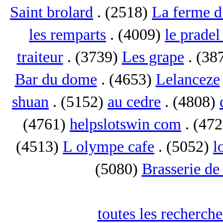
Saint brolard
. (2518)
La ferme d
les remparts
. (4009)
le pradel
traiteur
. (3739)
Les grape
. (38
Bar du dome
. (4653)
Lelanceze
shuan
. (5152)
au cedre
. (4808)
(4761)
helpslotswin com
. (47
(4513)
L olympe cafe
. (5052)
l
(5080)
Brasserie de
toutes les recherche