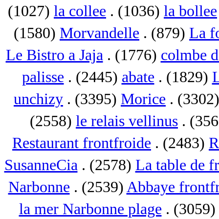
(1027)
la collee
. (1036)
la bollee
(1580)
Morvandelle
. (879)
La f
Le Bistro a Jaja
. (1776)
colmbe d
palisse
. (2445)
abate
. (1829)
L
unchizy
. (3395)
Morice
. (3302
(2558)
le relais vellinus
. (35
Restaurant frontfroide
. (2483)
R
SusanneCia
. (2578)
La table de f
Narbonne
. (2539)
Abbaye frontf
la mer Narbonne plage
. (3059