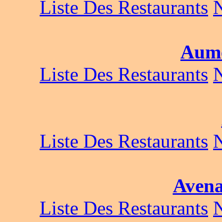
Liste Des Restaurants
Aume
Liste Des Restaurants
Liste Des Restaurants
Avena
Liste Des Restaurants