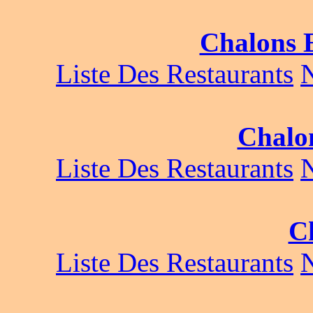
Chalons
Liste Des Restaurants
Chalon
Liste Des Restaurants
Ch
Liste Des Restaurants