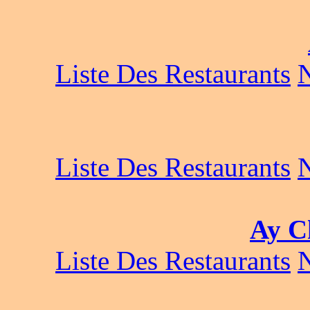
Liste Des Restaurants
Liste Des Restaurants
Ay C
Liste Des Restaurants