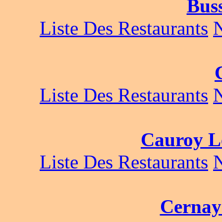
Buss
Liste Des Restaurants
Liste Des Restaurants
Cauroy L
Liste Des Restaurants
Cernay