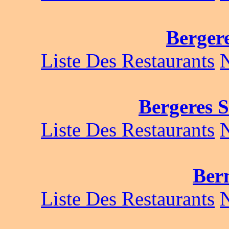
Bergere
Liste Des Restaurants
Bergeres 
Liste Des Restaurants
Ber
Liste Des Restaurants