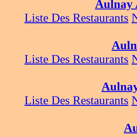
Aulnay 
Liste Des Restaurants
Auln
Liste Des Restaurants
Aulna
Liste Des Restaurants
Au