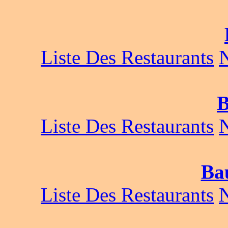
Liste Des Restaurants
B
Liste Des Restaurants
Ba
Liste Des Restaurants