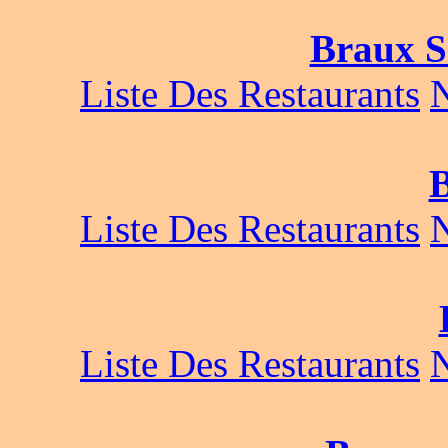
Braux S
Liste Des Restaurants
Liste Des Restaurants
Liste Des Restaurants