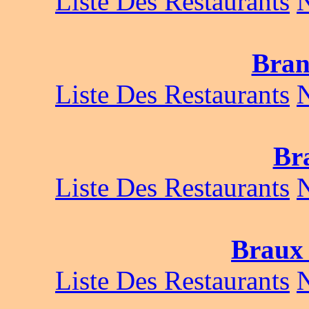
Liste Des Restaurants
Bran
Liste Des Restaurants
Br
Liste Des Restaurants
Braux
Liste Des Restaurants