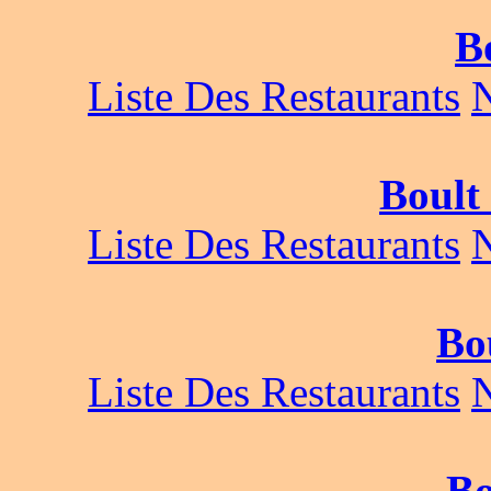
B
Liste Des Restaurants
Boult
Liste Des Restaurants
Bo
Liste Des Restaurants
Bo