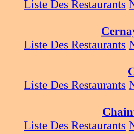
Liste Des Restaurants
Cerna
Liste Des Restaurants
C
Liste Des Restaurants
Chaint
Liste Des Restaurants