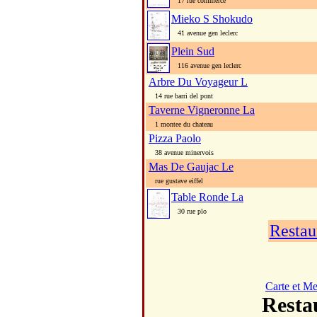
17 rue commerce
Mieko S Shokudo
41 avenue gen leclerc
Plein Sud
116 avenue gen leclerc
Arbre Du Voyageur L
14 rue barri del pont
Taverne Vigneronne La
1 montee du chateau
Pizza Paolo
38 avenue minervois
Mas De Gaujac Le
rue gustave eiffel
Table Ronde La
30 rue plo
Restau
Carte et M
Rest