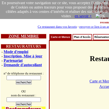
En poursuivant votre navigation sur ce site, vous acceptez l’utilisation
de Cookies ou autres traceurs pour vous proposer des publicités
ciblées adaptés à vos centres d’intérêts et réaliser des statistiques de
visites
en savoir +
Carte
recom
Ce restaurant dans vos favoris
-
envoyer ce lien à un a
ZONE MEMBRE
Carte et Menus
Plan d'Accès
Réservatio
RESTAURATEURS
-
Mode d'emploi
-
Inscription, Mise à jour
Rest
-
Partenariat
-
Demande d'autocollant
n° de téléphone du restaurant :
Carte et Me
Accue
OU
nom du restaurant :