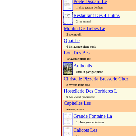
Poete Disparu Le
1 allee gaston bonheur
Restaurant Des 4 Lutins
2 rue tunnel
Moulin De Trebes Le
2 rue moulin
Quai Le
6 bis avenue pierre curie
Lou Tres Bes
10 avenue pierre loti
Authentis
chemin garrigue plane
Christelle Pizzeria Brasserie Chez
8 avenue louis cros
Hostellerie Des Corbieres L
9 boulevard promenade
Capitelles Les
avenue pasteur
Grande Fontaine La
1 place grande fontaine
Calicots Les