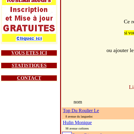
Ce r
si vo
ou ajouter 
VOUS ETES ICI
STATISTIQUES
CONTACT
Li
nom
Top Du Roulier Le
8 avenue du languedoc
Hulin Monique
98 avenue corbieres