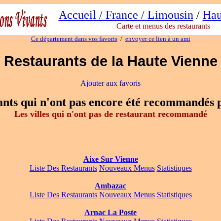
Accueil / France / Limousin
/
Hau
Carte et menus des restaurants
Ce département dans vos favoris
/
envoyer ce lien à un ami
Restaurants de la Haute Vienne
urants qui n'ont pas encore été recommandés
Les villes qui n'ont pas de restaurant recommandé
Aixe Sur Vienne
Liste Des Restaurants
Nouveaux Menus
Statistiques
Ambazac
Liste Des Restaurants
Nouveaux Menus
Statistiques
Arnac La Poste