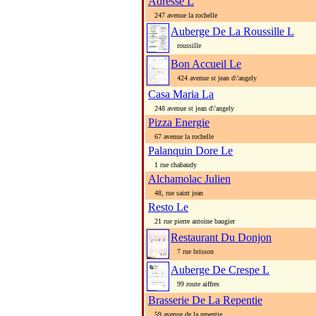
Adresse L
247 avenue la rochelle
Auberge De La Roussille L
roussille
Bon Accueil Le
424 avenue st jean d\'angely
Casa Maria La
248 avenue st jean d\'angely
Pizza Energie
67 avenue la rochelle
Palanquin Dore Le
1 rue chabaudy
Alchamolac Julien
48, rue saint jean
Resto Le
21 rue pierre antoine baugier
Restaurant Du Donjon
7 rue brisson
Auberge De Crespe L
99 route aiffres
Brasserie De La Repentie
59 avenue de la repentie