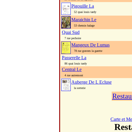
Pigouille La
52 quai louis tardy
Maraichin Le
53 chemin halage
Quai Sud
7 rue pechoire
Mangeux De Lumas
78 rue gravees la garette
Passerelle La
86 quai louis tardy
Central Le
4 rue autremont
Auberge De L Ecluse
la sotterie
Restau
Carte et M
Res