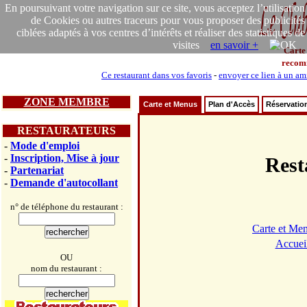
En poursuivant votre navigation sur ce site, vous acceptez l’utilisation
de Cookies ou autres traceurs pour vous proposer des publicités
ciblées adaptés à vos centres d’intérêts et réaliser des statistiques de
visites
en savoir +
Carte
recom
Ce restaurant dans vos favoris
-
envoyer ce lien à un am
ZONE MEMBRE
Carte et Menus
Plan d'Accès
Réservatio
RESTAURATEURS
-
Mode d'emploi
-
Inscription, Mise à jour
Res
-
Partenariat
-
Demande d'autocollant
n° de téléphone du restaurant :
Carte et Me
Accuei
OU
nom du restaurant :