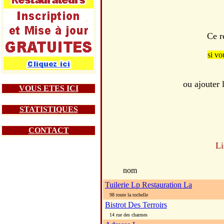
Ce r
si vo
ou ajouter
VOUS ETES ICI
STATISTIQUES
CONTACT
Li
nom
Tuilerie Lp Restauration La
98 route la rochelle
Bistrot Des Terroirs
14 rue des charmes