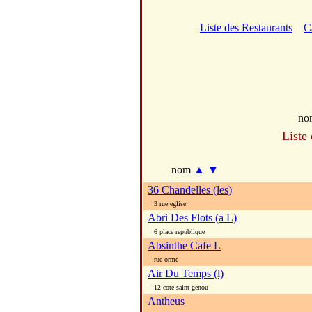
Liste des Restaurants
C
no
Liste
nom
▲
▼
36 Chandelles (les)
3 rue eglise
Abri Des Flots (a L)
6 place republique
Absinthe Cafe L
rue orme
Air Du Temps (l)
12 cote saint genou
Antheus