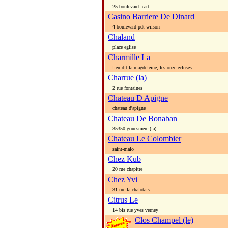
25 boulevard feart
Casino Barriere De Dinard
4 boulevard pdt wilson
Chaland
place eglise
Charmille La
lieu dit la magdeleine, les onze ecluses
Charrue (la)
2 rue fontaines
Chateau D Apigne
chateau d'apigne
Chateau De Bonaban
35350 gouesniere (la)
Chateau Le Colombier
saint-malo
Chez Kub
20 rue chapitre
Chez Yvi
31 rue la chalotais
Citrus Le
14 bis rue yves verney
Clos Champel (le)