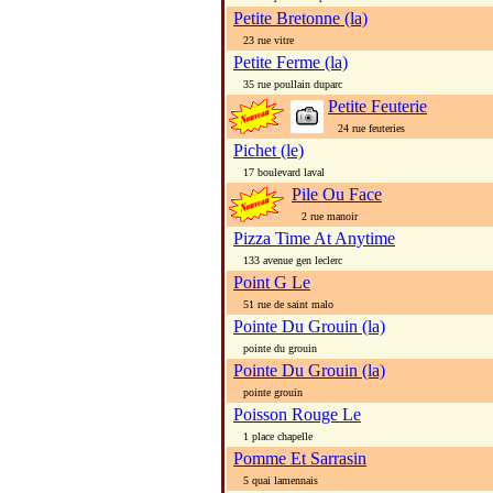
Petite Bretonne (la)
23 rue vitre
Petite Ferme (la)
35 rue poullain duparc
Petite Feuterie
24 rue feuteries
Pichet (le)
17 boulevard laval
Pile Ou Face
2 rue manoir
Pizza Time At Anytime
133 avenue gen leclerc
Point G Le
51 rue de saint malo
Pointe Du Grouin (la)
pointe du grouin
Pointe Du Grouin (la)
pointe grouin
Poisson Rouge Le
1 place chapelle
Pomme Et Sarrasin
5 quai lamennais