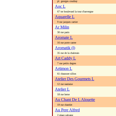
pl. georges coudray
Aoc L
67 ter boulevard la tour d'auvergne
Aquarelle L
9 rue jacques cartier
Ar Milin
30 rue paris
Aromate L
16 rue porte carree
Aromatik (l)
35 rue de la chalotais
Art Caddy L
7 rue petits degres
Artimon L
61 chaussee sillon
Atelier Des Gourmets L
12 rue nantaise
Atelier L
18 rue herse
Au Chant De L Alouette
19 rue chatelet
Au Pere Alfred
2 place calvaire