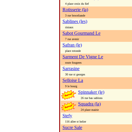
4 place croix du fief
Rotisserie (la)
3 rue broceliande
Sablines (les)
riniaux
Sabot Gourmand Le
7 rue avenir
Safran (le)
place rotonde
Sarment De Vigne Le
route fougeres
Sarrasine
30 rue st georges
Selloise La
9 le bourg
Spinnaker (le)
26 rue bas sablons
Squadra (la)
24 place mairie
Stefy
116 allee st helier
Sucre Sale