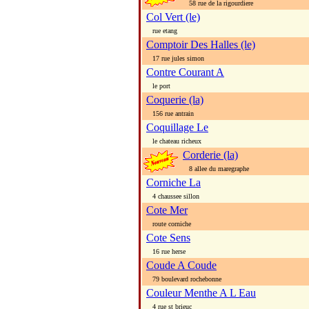
58 rue de la rigourdiere
Col Vert (le)
rue etang
Comptoir Des Halles (le)
17 rue jules simon
Contre Courant A
le port
Coquerie (la)
156 rue antrain
Coquillage Le
le chateau richeux
Corderie (la)
8 allee du maregraphe
Corniche La
4 chaussee sillon
Cote Mer
route corniche
Cote Sens
16 rue herse
Coude A Coude
79 boulevard rochebonne
Couleur Menthe A L Eau
4 rue st brieuc