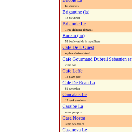
Bricole La
les chevrets
Brigantine (la)
13 rue dinan
Britannic Le
1 rue alphonse thebault
Bureau (au)
52 boulevard de la republique
Cafe De L Ouest
4 place chateaubriand
Cafe Gourmand Dubreil Sebastien (a
2 rue dol
Cafe Leffe
12 place gare
Cale De Rean La
81 rue redon
Cancalais Le
12 quai gambetta
Caraibe La
4 rue pourpris
Casa Nostra
3 rue des dames
Casanova Le