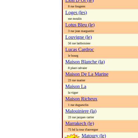
Lion D Or (le)
8 rue fougeres
Loges (les)
rue moulin
Lotus Bleu (le)
3 rue jean marguerite
Louvigne (le)
56 rue lariboisiere
Lucas Cardroc
le bourg
Maison Blanche (la)
8 place calvaire
Maison De La Marine
23 rue marine
Maison La
la vigne
Maison Richeux
1 rue duguesclin
Malouiniere (la)
23 rue jacques cartier
Marrakech (le)
75 bd la tour d'auvergne
Matoury (le)