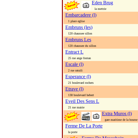
Eden Brug
la mettrie
Embarcadere (l)
1 place eglise
Embruns (les)
120 chaussee sillon
Embruns Les
120 chaussee du sillon
Entract L
25 rue ange fontan
Escale (l)
2 rue ratuili
Esperance (l)
21 boulevard rochers
Etrave (l)
138 boulevard hebert
Eveil Des Sens L
21 rue mairie
Extra Muros (l)
gare maritime de la bourse
Ferme De La Porte
la porte