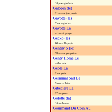
10 place gambetta
Galopin (le)
21 avenue jean janvier
Gavotte (la)
7 rue augustins
Gavotte La
41 rue st georges
Gecko (le)
88 rue ville pepin
Gentily S (le)
78 avenue gen patton
Genty Home Le
vallee hede
Geole La
2 rue geole
Germinal Sarl Le
9 cours vilaine
Gibeciere La
22 rue poste
Golotte (la)
16 rue hennau
Gourmand Du Coin Au