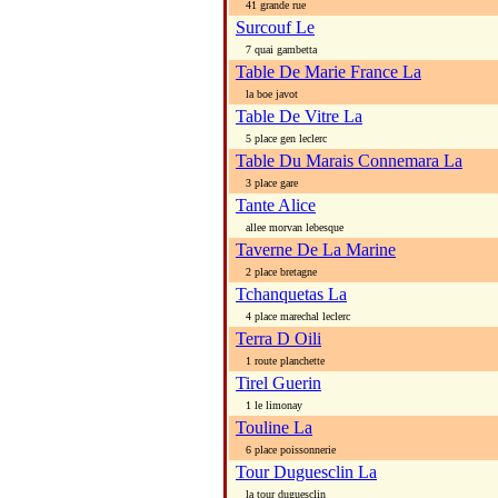
41 grande rue
Surcouf Le
7 quai gambetta
Table De Marie France La
la boe javot
Table De Vitre La
5 place gen leclerc
Table Du Marais Connemara La
3 place gare
Tante Alice
allee morvan lebesque
Taverne De La Marine
2 place bretagne
Tchanquetas La
4 place marechal leclerc
Terra D Oili
1 route planchette
Tirel Guerin
1 le limonay
Touline La
6 place poissonnerie
Tour Duguesclin La
la tour duguesclin