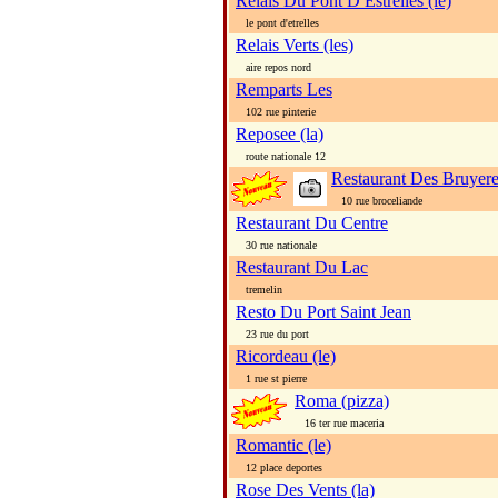
Relais Du Pont D Estrelles (le)
le pont d'etrelles
Relais Verts (les)
aire repos nord
Remparts Les
102 rue pinterie
Reposee (la)
route nationale 12
Restaurant Des Bruyer
10 rue broceliande
Restaurant Du Centre
30 rue nationale
Restaurant Du Lac
tremelin
Resto Du Port Saint Jean
23 rue du port
Ricordeau (le)
1 rue st pierre
Roma (pizza)
16 ter rue maceria
Romantic (le)
12 place deportes
Rose Des Vents (la)