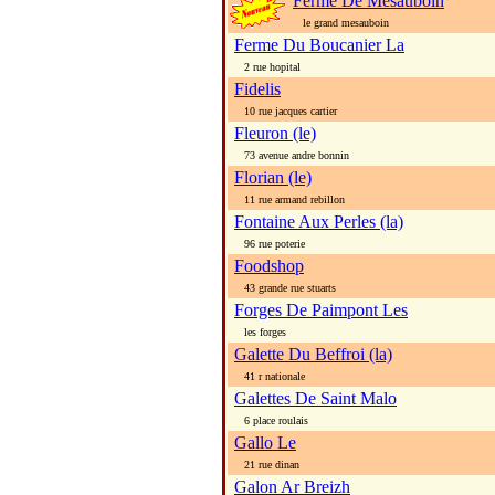
Ferme De Mesauboin
le grand mesauboin
Ferme Du Boucanier La
2 rue hopital
Fidelis
10 rue jacques cartier
Fleuron (le)
73 avenue andre bonnin
Florian (le)
11 rue armand rebillon
Fontaine Aux Perles (la)
96 rue poterie
Foodshop
43 grande rue stuarts
Forges De Paimpont Les
les forges
Galette Du Beffroi (la)
41 r nationale
Galettes De Saint Malo
6 place roulais
Gallo Le
21 rue dinan
Galon Ar Breizh