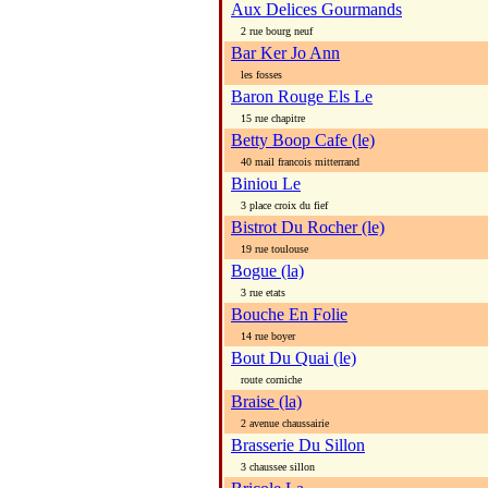
Aux Delices Gourmands
2 rue bourg neuf
Bar Ker Jo Ann
les fosses
Baron Rouge Els Le
15 rue chapitre
Betty Boop Cafe (le)
40 mail francois mitterrand
Biniou Le
3 place croix du fief
Bistrot Du Rocher (le)
19 rue toulouse
Bogue (la)
3 rue etats
Bouche En Folie
14 rue boyer
Bout Du Quai (le)
route corniche
Braise (la)
2 avenue chaussairie
Brasserie Du Sillon
3 chaussee sillon