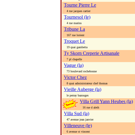
Tourne Pierre Le
4 rue jacques cartier
Tournesol (le)
4 rue marins
Tribune La
167 rue lorient
Troquet Le
19 quai gambetta
Ty Skorn Creperie Artisanale
7 pl chapelle
Vague (la)
73 boulevard rochebonne
Victor Chez
8 quai administrateur chef thomas
Vieille Auberge (la)
le perray bazouges
Villa Grill Yann Heubes (la)
16 rue d aleth
Villa Sud (la)
47 avenue jean janvier
Villeneuve (le)
6 avenue st vincent