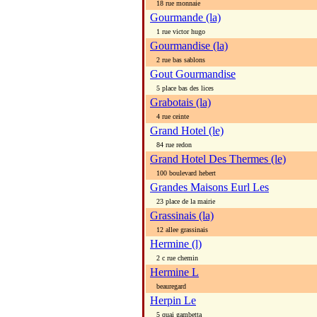
18 rue monnaie
Gourmande (la)
1 rue victor hugo
Gourmandise (la)
2 rue bas sablons
Gout Gourmandise
5 place bas des lices
Grabotais (la)
4 rue ceinte
Grand Hotel (le)
84 rue redon
Grand Hotel Des Thermes (le)
100 boulevard hebert
Grandes Maisons Eurl Les
23 place de la mairie
Grassinais (la)
12 allee grassinais
Hermine (l)
2 c rue chemin
Hermine L
beauregard
Herpin Le
5 quai gambetta