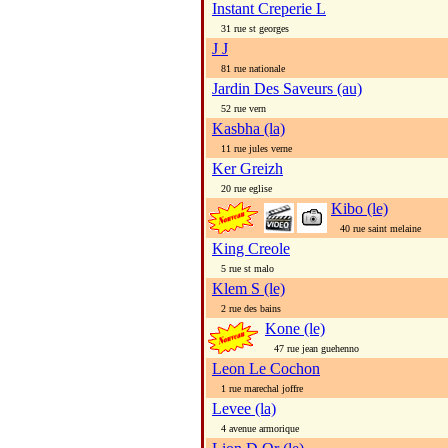
Instant Creperie L
31 rue st georges
J J
81 rue nationale
Jardin Des Saveurs (au)
52 rue vern
Kasbha (la)
11 rue jules verne
Ker Greizh
20 rue eglise
Kibo (le)
40 rue saint melaine
King Creole
5 rue st malo
Klem S (le)
2 rue des bains
Kone (le)
47 rue jean guehenno
Leon Le Cochon
1 rue marechal joffre
Levee (la)
4 avenue armorique