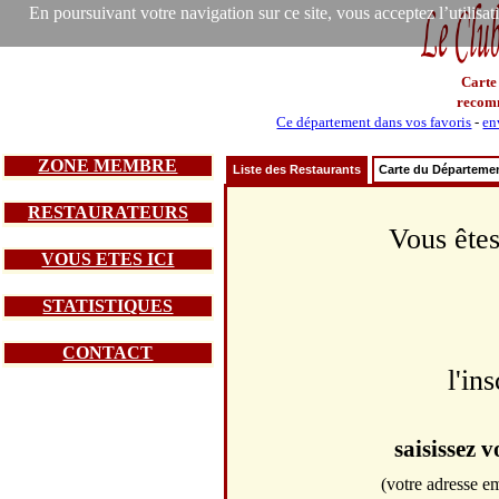
En poursuivant votre navigation sur ce site, vous acceptez l’utilisa
Carte
recom
Ce département dans vos favoris
-
en
ZONE MEMBRE
Liste des Restaurants
Carte du Départeme
RESTAURATEURS
Vous êtes
VOUS ETES ICI
STATISTIQUES
CONTACT
l'in
saisissez 
(votre adresse em