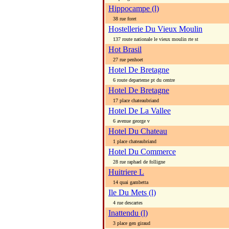
Hippocampe (l)
38 rue foret
Hostellerie Du Vieux Moulin
137 route nationale le vieux moulin rte st
Hot Brasil
27 rue penhoet
Hotel De Bretagne
6 route departeme pt du centre
Hotel De Bretagne
17 place chateaubriand
Hotel De La Vallee
6 avenue george v
Hotel Du Chateau
1 place chateaubriand
Hotel Du Commerce
28 rue raphael de folligne
Huitriere L
14 quai gambetta
Ile Du Mets (l)
4 rue descartes
Inattendu (l)
3 place gen giraud