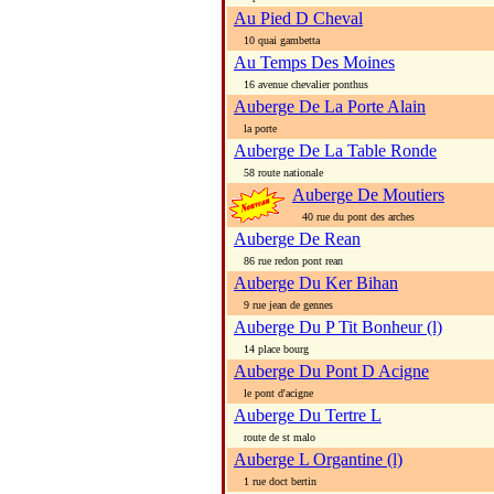
Au Pied D Cheval
10 quai gambetta
Au Temps Des Moines
16 avenue chevalier ponthus
Auberge De La Porte Alain
la porte
Auberge De La Table Ronde
58 route nationale
Auberge De Moutiers
40 rue du pont des arches
Auberge De Rean
86 rue redon pont rean
Auberge Du Ker Bihan
9 rue jean de gennes
Auberge Du P Tit Bonheur (l)
14 place bourg
Auberge Du Pont D Acigne
le pont d'acigne
Auberge Du Tertre L
route de st malo
Auberge L Organtine (l)
1 rue doct bertin