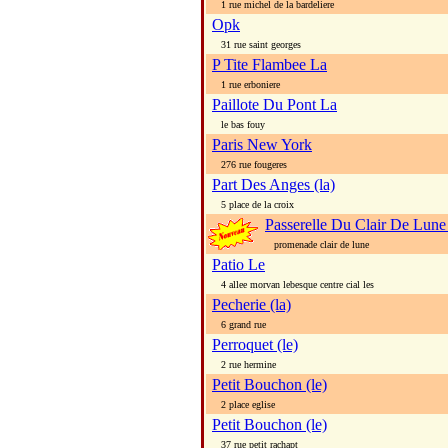
1 rue michel de la bardeliere
Opk
31 rue saint georges
P Tite Flambee La
1 rue erboniere
Paillote Du Pont La
le bas fouy
Paris New York
276 rue fougeres
Part Des Anges (la)
5 place de la croix
Passerelle Du Clair De Lune 
promenade clair de lune
Patio Le
4 allee morvan lebesque centre cial les
Pecherie (la)
6 grand rue
Perroquet (le)
2 rue hermine
Petit Bouchon (le)
2 place eglise
Petit Bouchon (le)
37 rue petit rachapt