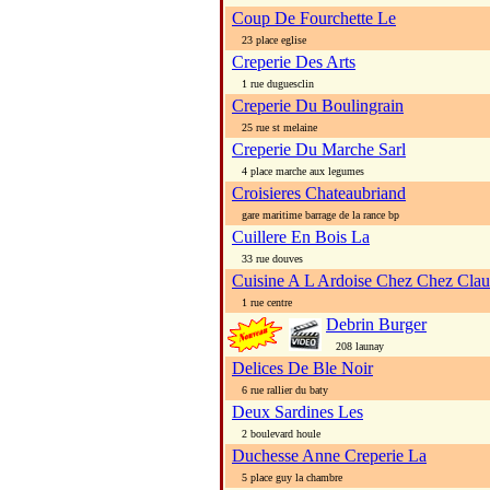
Coup De Fourchette Le
23 place eglise
Creperie Des Arts
1 rue duguesclin
Creperie Du Boulingrain
25 rue st melaine
Creperie Du Marche Sarl
4 place marche aux legumes
Croisieres Chateaubriand
gare maritime barrage de la rance bp
Cuillere En Bois La
33 rue douves
Cuisine A L Ardoise Chez Chez Cla
1 rue centre
Debrin Burger
208 launay
Delices De Ble Noir
6 rue rallier du baty
Deux Sardines Les
2 boulevard houle
Duchesse Anne Creperie La
5 place guy la chambre