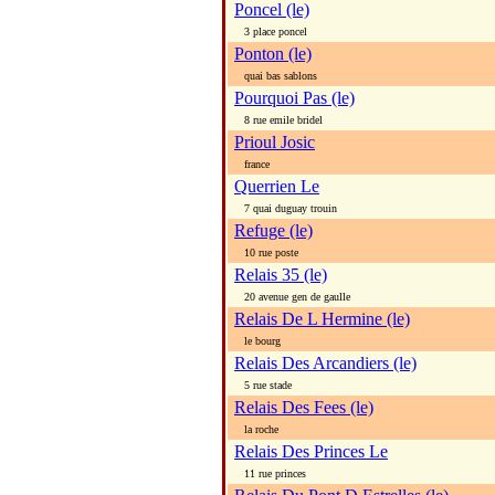
Poncel (le)
3 place poncel
Ponton (le)
quai bas sablons
Pourquoi Pas (le)
8 rue emile bridel
Prioul Josic
france
Querrien Le
7 quai duguay trouin
Refuge (le)
10 rue poste
Relais 35 (le)
20 avenue gen de gaulle
Relais De L Hermine (le)
le bourg
Relais Des Arcandiers (le)
5 rue stade
Relais Des Fees (le)
la roche
Relais Des Princes Le
11 rue princes