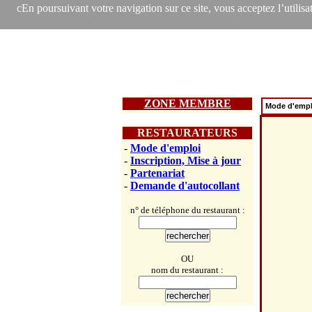
cEn poursuivant votre navigation sur ce site, vous acceptez l’utilisat
ZONE MEMBRE
Mode d'empl
RESTAURATEURS
-
Mode d'emploi
-
Inscription, Mise à jour
-
Partenariat
-
Demande d'autocollant
n° de téléphone du restaurant :
OU
nom du restaurant :