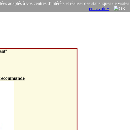
s adaptés à vos centres d’intérêts et réaliser des statistiques de visites
en savoir +
ant"
st recommandé