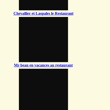
Chevallier et Laspales le Restaurant
Mr bean en vacances au restaurant