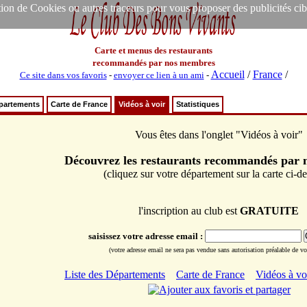
ion de Cookies ou autres traceurs pour vous proposer des publicités ciblée
Carte et menus des restaurants
recommandés par nos membres
Accueil
/
France
/
Ce site dans vos favoris
-
envoyer ce lien à un ami
-
épartements
Carte de France
Vidéos à voir
Statistiques
Vous êtes dans l'onglet "Vidéos à voir"
Découvrez les restaurants recommandés par
(cliquez sur votre département sur la carte ci-d
l'inscription au club est
GRATUITE
saisissez votre adresse email :
(votre adresse email ne sera pas vendue sans autorisation préalable de vot
Liste des Départements
Carte de France
Vidéos à vo