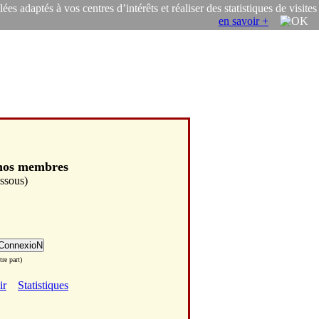
s adaptés à vos centres d’intérêts et réaliser des statistiques de visites
en savoir +
 nos membres
essous)
re part)
ir
Statistiques