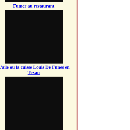
Fumer au restaurant
'aile ou la cuisse Louis De Funès en
Texan