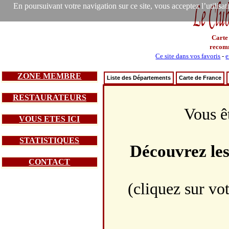
En poursuivant votre navigation sur ce site, vous acceptez l’utilisa
Carte
recom
Ce site dans vos favoris
-
e
ZONE MEMBRE
Liste des Départements
Carte de France
RESTAURATEURS
Vous êt
VOUS ETES ICI
STATISTIQUES
Découvrez le
CONTACT
(cliquez sur vo