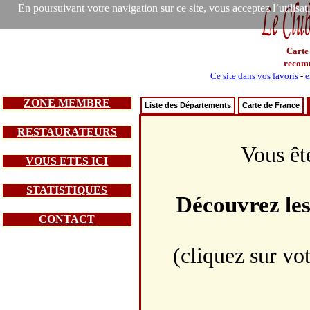
En poursuivant votre navigation sur ce site, vous acceptez l’utilisa
Carte
recom
Ce site dans vos favoris
-
e
ZONE MEMBRE
Liste des Départements
Carte de France
RESTAURATEURS
Vous êt
VOUS ETES ICI
STATISTIQUES
Découvrez le
CONTACT
(cliquez sur vo