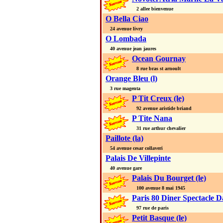
2 allee bienvenue
O Bella Ciao
24 avenue livry
O Lombada
40 avenue jean jaures
Ocean Gournay
8 rue bras st arnoult
Orange Bleu (l)
3 rue magenta
P Tit Creux (le)
92 avenue aristide briand
P Tite Nana
31 rue arthur chevalier
Paillote (la)
54 avenue cesar collaveri
Palais De Villepinte
40 avenue gare
Palais Du Bourget (le)
100 avenue 8 mai 1945
Paris 80 Diner Spectacle D
97 rue de paris
Petit Basque (le)