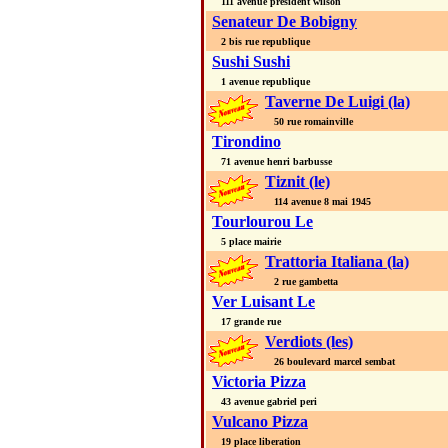
111 avenue president wilson
Senateur De Bobigny
2 bis rue republique
Sushi Sushi
1 avenue republique
Taverne De Luigi (la)
50 rue romainville
Tirondino
71 avenue henri barbusse
Tiznit (le)
114 avenue 8 mai 1945
Tourlourou Le
5 place mairie
Trattoria Italiana (la)
2 rue gambetta
Ver Luisant Le
17 grande rue
Verdiots (les)
26 boulevard marcel sembat
Victoria Pizza
43 avenue gabriel peri
Vulcano Pizza
19 place liberation