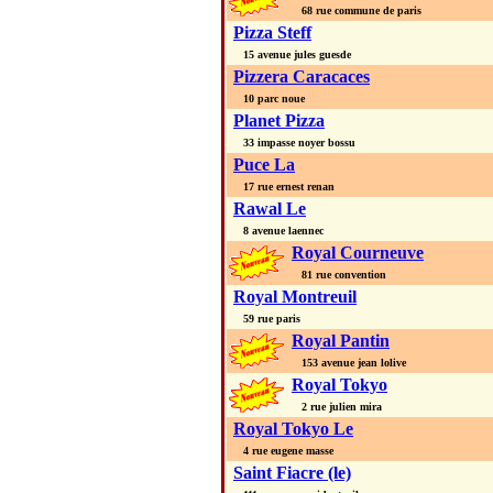
68 rue commune de paris
Pizza Steff
15 avenue jules guesde
Pizzera Caracaces
10 parc noue
Planet Pizza
33 impasse noyer bossu
Puce La
17 rue ernest renan
Rawal Le
8 avenue laennec
Royal Courneuve
81 rue convention
Royal Montreuil
59 rue paris
Royal Pantin
153 avenue jean lolive
Royal Tokyo
2 rue julien mira
Royal Tokyo Le
4 rue eugene masse
Saint Fiacre (le)