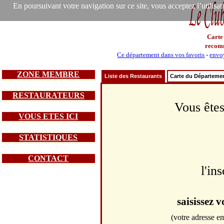
En poursuivant votre navigation sur ce site, vous acceptez l’utilisa
Carte
recom
Ce département dans vos favoris
-
envoy
ZONE MEMBRE
Liste des Restaurants
Carte du Départeme
RESTAURATEURS
Vous êtes
VOUS ETES ICI
STATISTIQUES
CONTACT
l'in
saisissez 
(votre adresse em