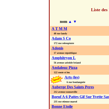
Liste des
nom
▲
▼
A T M M
40 rue landy
Adam S Co
172 rue robespierre
Adonis
17 avenue republique
Amphitryon L
56 avenue aristide briand
Andalouz Pizza
122 route st leu
Arts (les)
6 rue boulangerie
Auberge Des Saints Peres
212 avenue nonneville
Boeuf A 6 Pattes Gif Sur Yvette Sa
235 rue etienne marcel
Bonne Etoile