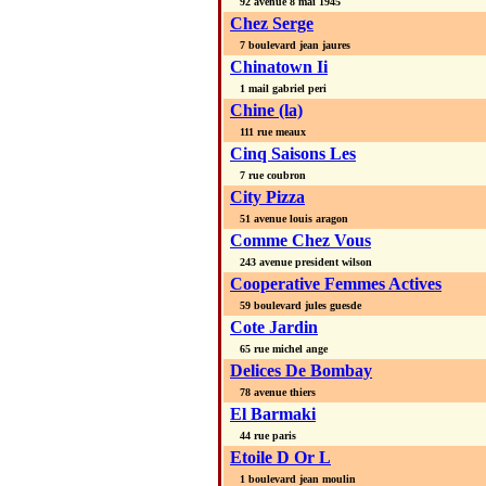
92 avenue 8 mai 1945
Chez Serge
7 boulevard jean jaures
Chinatown Ii
1 mail gabriel peri
Chine (la)
111 rue meaux
Cinq Saisons Les
7 rue coubron
City Pizza
51 avenue louis aragon
Comme Chez Vous
243 avenue president wilson
Cooperative Femmes Actives
59 boulevard jules guesde
Cote Jardin
65 rue michel ange
Delices De Bombay
78 avenue thiers
El Barmaki
44 rue paris
Etoile D Or L
1 boulevard jean moulin