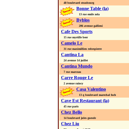
48 boulevard strasbourg
Bonne Table (la)
13 rue emile zola
Byblos
206 avenue gallieni
Cafe Des Sports
15 rue myrtille beer
Camelo Le
31 rue maximillien robespierre
Cantina La
24 avenue 14 juillet
Cantina Mundo
7 rue marceau
Carre Rouge Le
2 avenue raincy
Casa Valentino
13 q boulevard marechal foch
Cave Est Restaurant (la)
45 rue paris
Chez Bello
14 boulevard jules guesde
Chez Liu