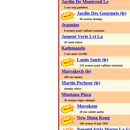
Jardin De Montreuil Le
1 rue serg godefroy
Jardin Des Gourmets (le)
30 avenue champs
Jeannine
8 avenue paul vaillant couturier
Jument Verte Lvi La
43 route roissy
Kathmandu
1 rue marc vieville
Lapin Saute (le)
133 avenue paul vaillant couturier
Marrakech (le)
260 rue meaux
Martin Pecheur (le)
chemin ecluse
Montana Pizza
36 avenue roger salengro
Muyokom
20 rue colette audry
New Hong Kong
146 avenue 8 mai 1945
Novotel Atria Marne La Va