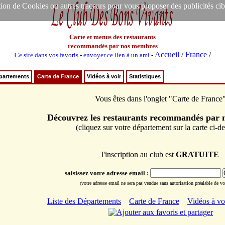
ion de Cookies ou autres traceurs pour vous proposer des publicités ciblée
Carte et menus des restaurants
recommandés par nos membres
Accueil
/
France
/
Ce site dans vos favoris
-
envoyer ce lien à un ami
-
épartements
Carte de France
Vidéos à voir
Statistiques
Vous êtes dans l'onglet "Carte de France
Découvrez les restaurants recommandés par
(cliquez sur votre département sur la carte ci-d
l'inscription au club est
GRATUITE
saisissez votre adresse email :
(votre adresse email ne sera pas vendue sans autorisation préalable de vot
Liste des Départements
Carte de France
Vidéos à vo