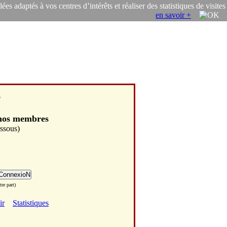
s adaptés à vos centres d’intérêts et réaliser des statistiques de visites
en savoir +
"
 nos membres
essous)
re part)
ir
Statistiques