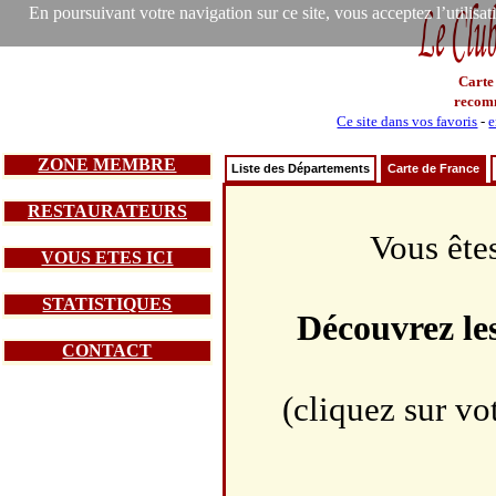
En poursuivant votre navigation sur ce site, vous acceptez l’utilisa
Carte
recom
Ce site dans vos favoris
-
e
ZONE MEMBRE
Liste des Départements
Carte de France
RESTAURATEURS
Vous ête
VOUS ETES ICI
STATISTIQUES
Découvrez le
CONTACT
(cliquez sur vo