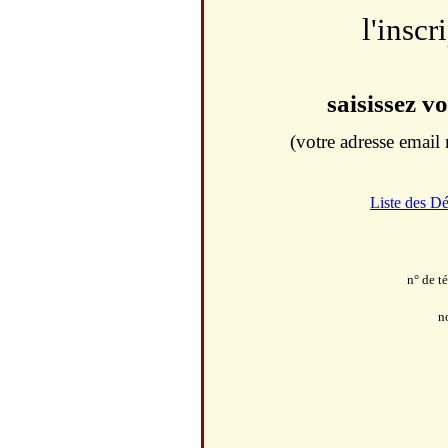
l'inscr
saisissez v
(votre adresse email 
Liste des D
n° de t
n