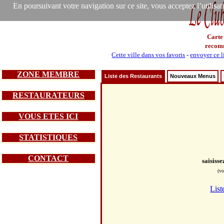
En poursuivant votre navigation sur ce site, vous acceptez l’utilisa
Carte
recom
Cette ville dans vos favoris
-
envoyer ce l
ZONE MEMBRE
Liste des Restaurants
Nouveaux Menus
RESTAURATEURS
VOUS ETES ICI
STATISTIQUES
CONTACT
saisiss
(vo
List