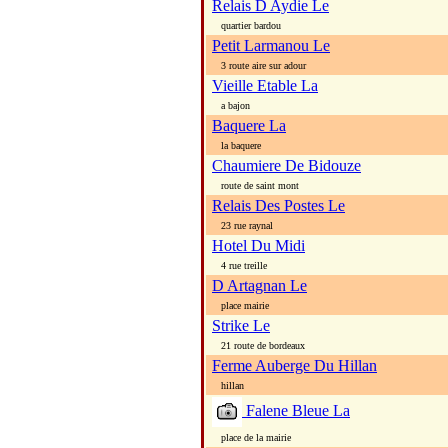
Relais D Aydie Le
quartier bardou
Petit Larmanou Le
3 route aire sur adour
Vieille Etable La
a bajon
Baquere La
la baquere
Chaumiere De Bidouze
route de saint mont
Relais Des Postes Le
23 rue raynal
Hotel Du Midi
4 rue treille
D Artagnan Le
place mairie
Strike Le
21 route de bordeaux
Ferme Auberge Du Hillan
hillan
Falene Bleue La
place de la mairie