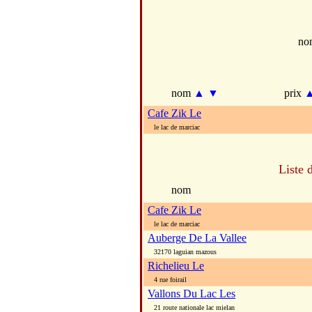
no
nom
▲
▼
prix
Cafe Zik Le
le lac de marciac
Liste 
nom
Cafe Zik Le
le lac de marciac
Auberge De La Vallee
32170 laguian mazous
Richelieu Le
4 rue foirail
Vallons Du Lac Les
21 route nationale lac mielan