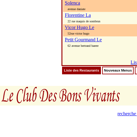
Solenca
avenue daniate
Florentine La
22 rue maquis de sombrun
Vicor Hugo Le
52rue victor hugo
Petit Gourmand Le
62 avenue bertrand barere
Lis
Liste des Restaurants
Nouveaux Menus
recherche