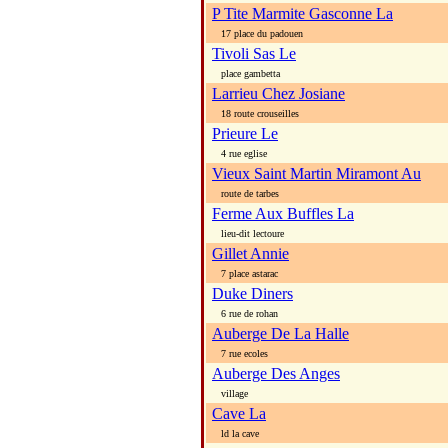
P Tite Marmite Gasconne La
17 place du padouen
Tivoli Sas Le
place gambetta
Larrieu Chez Josiane
18 route crouseilles
Prieure Le
4 rue eglise
Vieux Saint Martin Miramont Au
route de tarbes
Ferme Aux Buffles La
lieu-dit lectoure
Gillet Annie
7 place astarac
Duke Diners
6 rue de rohan
Auberge De La Halle
7 rue ecoles
Auberge Des Anges
village
Cave La
ld la cave