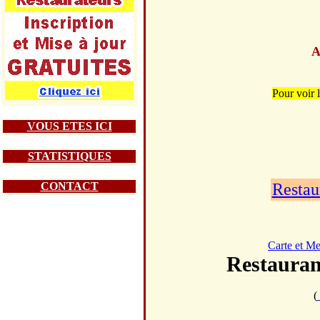
A
Pour voir
VOUS ETES ICI
STATISTIQUES
CONTACT
Restau
Carte et M
Restaur
(