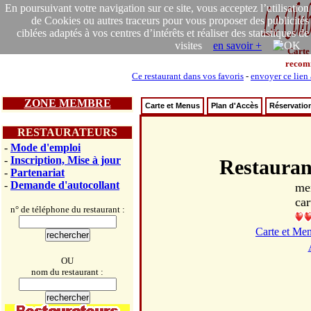
En poursuivant votre navigation sur ce site, vous acceptez l’utilisation
de Cookies ou autres traceurs pour vous proposer des publicités
ciblées adaptés à vos centres d’intérêts et réaliser des statistiques de
visites
en savoir +
Carte
recom
Ce restaurant dans vos favoris
-
envoyer ce lien
ZONE MEMBRE
Carte et Menus
Plan d'Accès
Réservatio
RESTAURATEURS
-
Mode d'emploi
-
Inscription, Mise à jour
Restaur
-
Partenariat
-
Demande d'autocollant
me
car
n° de téléphone du restaurant :
Carte et Me
OU
nom du restaurant :