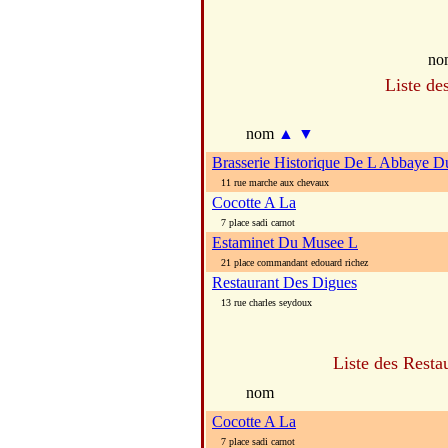
no
Liste de
nom
▲
▼
Brasserie Historique De L Abbaye D
11 rue marche aux chevaux
Cocotte A La
7 place sadi carnot
Estaminet Du Musee L
21 place commandant edouard richez
Restaurant Des Digues
13 rue charles seydoux
Liste des Resta
nom
Cocotte A La
7 place sadi carnot