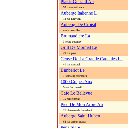
Plaisir Gustatif Au
53 route nationale
Auberge Italienne L
12 rue nouvion
Auberge De Croisil
route maroilles
Brumaudiere La
3 route quesnoy
Grill De Mormal Le
29 rue pave
Cense De La Grande Cauchies La
41 rue cambrai
Bimberlot Le
7 faubourg fauroeulx
1000 Crepes Aux
5 rue doct averill
Cafe Le Bellevue
15 route bavay
Pied De Mon Arbre Au
21 chaussee de brunehaut
Auberge Saint Hubert
62 rue arthur brunet
Penalty Le