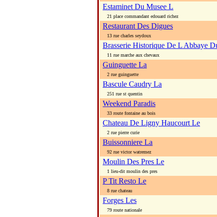
Estaminet Du Musee L
21 place commandant edouard richez
Restaurant Des Digues
13 rue charles seydoux
Brasserie Historique De L Abbaye D
11 rue marche aux chevaux
Guinguette La
2 rue guinguette
Bascule Caudry La
251 rue st quentin
Weekend Paradis
33 route fontaine au bois
Chateau De Ligny Haucourt Le
2 rue pierre curie
Buissonniere La
92 rue victor watremez
Moulin Des Pres Le
1 lieu-dit moulin des pres
P Tit Resto Le
8 rue chateau
Forges Les
79 route nationale