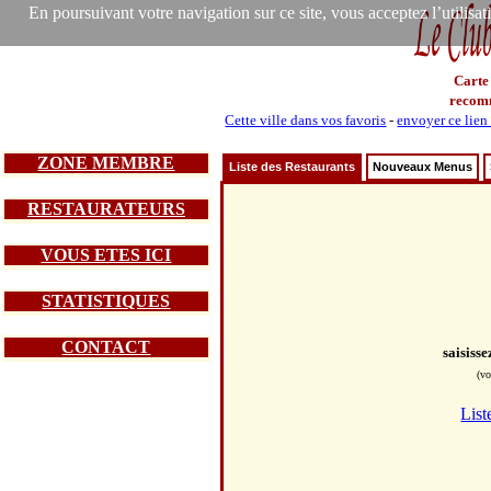
En poursuivant votre navigation sur ce site, vous acceptez l’utilisa
Carte
recom
Cette ville dans vos favoris
-
envoyer ce lien
ZONE MEMBRE
Liste des Restaurants
Nouveaux Menus
RESTAURATEURS
VOUS ETES ICI
STATISTIQUES
CONTACT
saisiss
(vo
List