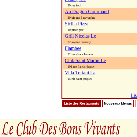
39 rue foch
Au Dragon Gourmand
30 bis rue 5 novembre
Sicilia Pizza
10 place gare
Grill Nicolas Le
32 avenue quesnoy
Flambee
32 rue alsace lorraine
Club Saint Martin Le
101 rue francis demay
Villa Toriani La
15 rue saint jacques
Lis
Liste des Restaurants
Nouveaux Menus