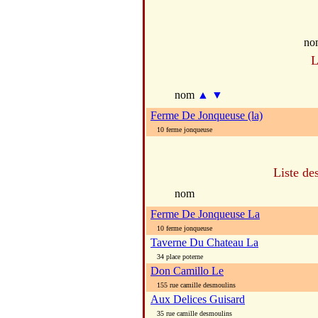
no
L
nom
▲
▼
Ferme De Jonqueuse (la)
10 ferme jonqueuse
Liste de
nom
Ferme De Jonqueuse La
10 ferme jonqueuse
Taverne Du Chateau La
34 place poterne
Don Camillo Le
155 rue camille desmoulins
Aux Delices Guisard
35 rue camille desmoulins