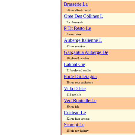
Brasserie La
50 rue alfred chollet
Oree Des Collines L
2 r obernaude
P Tit Resto Le
8 rue chateau
Auberge Italienne L
12 rue nouvion
Gargantua Auberge De
16 place 8 octobre
Lakhal Cie
21 boulevard cordier
Porte Du Dragon
38 rue sous prefecture
Villa D Isle
111 rue isle
Vert Bouteille Le
80 rue isle
Cocteau Le
52 rue jean cocteau
Scampi Le
25 bis rue dachery