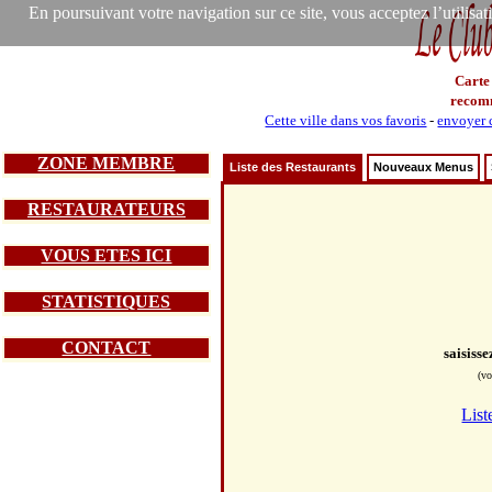
En poursuivant votre navigation sur ce site, vous acceptez l’utilisa
Carte
recom
Cette ville dans vos favoris
-
envoyer c
ZONE MEMBRE
Liste des Restaurants
Nouveaux Menus
RESTAURATEURS
VOUS ETES ICI
STATISTIQUES
CONTACT
saisiss
(vo
List