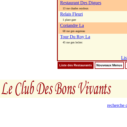
Restaurant Des Digues
13 rue charles seydoux
Relais Fleuri
1 place gare
Coriandre La
68 rue gen augereau
Tour Du Roy La
45 rue gen leclerc
Lis
Liste des Restaurants
Nouveaux Menus
recherche d