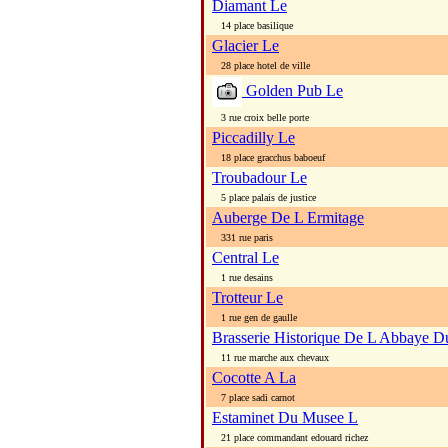
Diamant Le
14 place basilique
Glacier Le
28 place hotel de ville
Golden Pub Le
3 rue croix belle porte
Piccadilly Le
18 place gracchus baboeuf
Troubadour Le
5 place palais de justice
Auberge De L Ermitage
331 rue paris
Central Le
1 rue desains
Trotteur Le
1 rue gen de gaulle
Brasserie Historique De L Abbaye D
11 rue marche aux chevaux
Cocotte A La
7 place sadi carnot
Estaminet Du Musee L
21 place commandant edouard richez