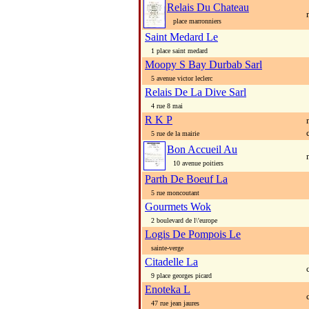
Relais Du Chateau
place marronniers
Saint Medard Le
1 place saint medard
Moopy S Bay Durbab Sarl
5 avenue victor leclerc
Relais De La Dive Sarl
4 rue 8 mai
R K P
5 rue de la mairie
Bon Accueil Au
10 avenue poitiers
Parth De Boeuf La
5 rue moncoutant
Gourmets Wok
2 boulevard de l\'europe
Logis De Pompois Le
sainte-verge
Citadelle La
9 place georges picard
Enoteka L
47 rue jean jaures