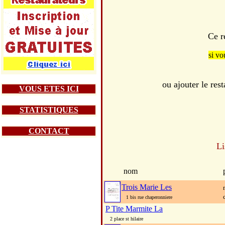
Ce r
si vo
ou ajouter le r
VOUS ETES ICI
STATISTIQUES
CONTACT
Li
nom
Trois Marie Les
1 bis rue chaperonniere
P Tite Marmite La
2 place st hilaire