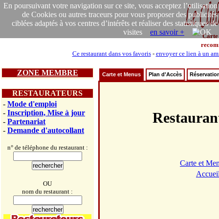
En poursuivant votre navigation sur ce site, vous acceptez l’utilisation
de Cookies ou autres traceurs pour vous proposer des publicités
ciblées adaptés à vos centres d’intérêts et réaliser des statistiques de
visites
en savoir +
Carte
recom
Ce restaurant dans vos favoris
-
envoyer ce lien à un am
ZONE MEMBRE
Carte et Menus
Plan d'Accès
Réservatio
RESTAURATEURS
-
Mode d'emploi
-
Inscription, Mise à jour
Restaur
-
Partenariat
-
Demande d'autocollant
n° de téléphone du restaurant :
Carte et Me
Accuei
OU
nom du restaurant :