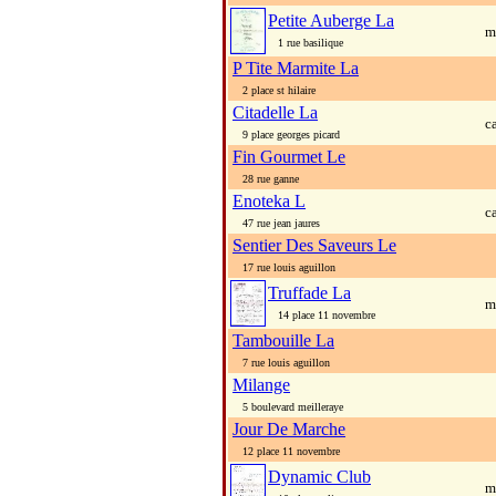
Petite Auberge La
m
1 rue basilique
P Tite Marmite La
2 place st hilaire
Citadelle La
c
9 place georges picard
Fin Gourmet Le
28 rue ganne
Enoteka L
c
47 rue jean jaures
Sentier Des Saveurs Le
17 rue louis aguillon
Truffade La
m
14 place 11 novembre
Tambouille La
7 rue louis aguillon
Milange
5 boulevard meilleraye
Jour De Marche
12 place 11 novembre
Dynamic Club
m