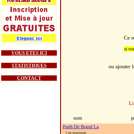
Ce r
si vo
VOUS ETES ICI
STATISTIQUES
ou ajouter l
CONTACT
Li
nom
p
Parth De Boeuf La
5 rue moncoutant