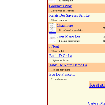
10 place eglise
Gourmets Wok
2 boulevard de l\'europe
Relais Des Saveurs Sarl Le
20 rue commerce
Chaumiere
m
44 boulevard st porchaire
Trois Marie Les
m
c
1 bis rue chaperonniere
I Nout
10 rue juillot
Boule D Or La
15 place emile zola
Table De Notre Dame La
14 place notre dame
Ecu De France L
2, rue du poitou
Restau
Carte et M