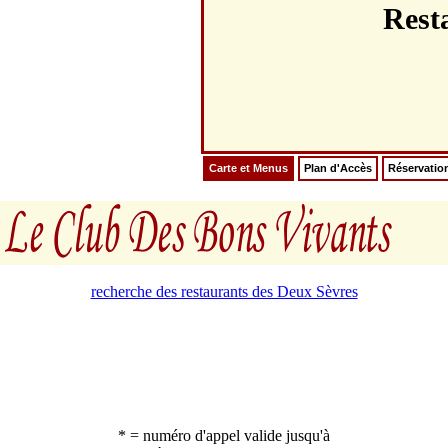
Rest
Carte et Menus
Plan d'Accès
Réservatio
recherche des restaurants des Deux Sèvres
* = numéro d'appel valide jusqu'à