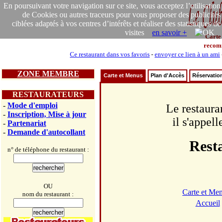
En poursuivant votre navigation sur ce site, vous acceptez l’utilisation
de Cookies ou autres traceurs pour vous proposer des publicités
ciblées adaptés à vos centres d’intérêts et réaliser des statistiques de
visites
en savoir +
Carte
recom
Ce restaurant dans vos favoris
-
envoyer ce lien à un ami
ZONE MEMBRE
Carte et Menus
Plan d'Accès
Réservatio
RESTAURATEURS
-
Mode d'emploi
Le restaura
-
Inscription, Mise à jour
il s'appel
-
Partenariat
-
Demande d'autocollant
Rest
n° de téléphone du restaurant :
OU
Carte et Me
nom du restaurant :
Accueil