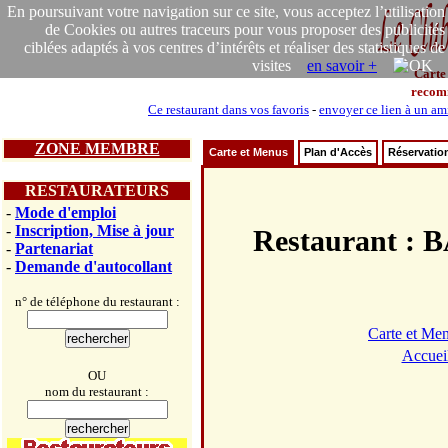
En poursuivant votre navigation sur ce site, vous acceptez l’utilisation
de Cookies ou autres traceurs pour vous proposer des publicités
ciblées adaptés à vos centres d’intérêts et réaliser des statistiques de
visites
en savoir +
Carte
recom
Ce restaurant dans vos favoris
-
envoyer ce lien à un am
ZONE MEMBRE
Carte et Menus
Plan d'Accès
Réservatio
RESTAURATEURS
-
Mode d'emploi
-
Inscription, Mise à jour
Restaurant 
-
Partenariat
-
Demande d'autocollant
n° de téléphone du restaurant :
Carte et Me
Accuei
OU
nom du restaurant :