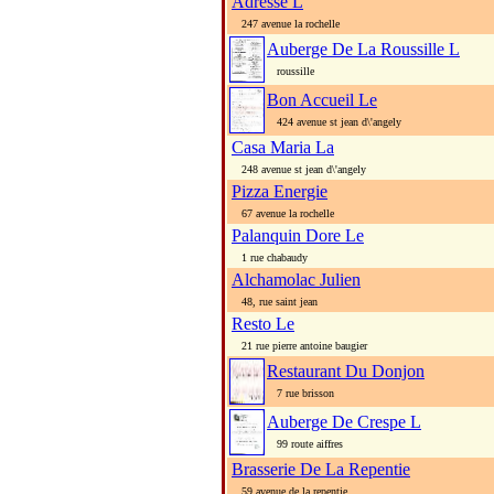
Adresse L
247 avenue la rochelle
Auberge De La Roussille L
roussille
Bon Accueil Le
424 avenue st jean d\'angely
Casa Maria La
248 avenue st jean d\'angely
Pizza Energie
67 avenue la rochelle
Palanquin Dore Le
1 rue chabaudy
Alchamolac Julien
48, rue saint jean
Resto Le
21 rue pierre antoine baugier
Restaurant Du Donjon
7 rue brisson
Auberge De Crespe L
99 route aiffres
Brasserie De La Repentie
59 avenue de la repentie