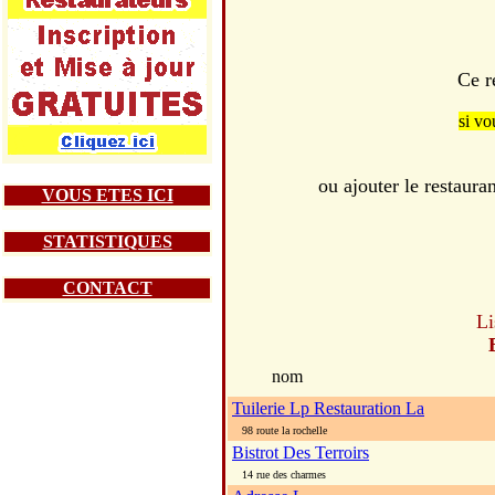
Ce r
si vo
ou ajouter le rest
VOUS ETES ICI
STATISTIQUES
CONTACT
Li
nom
Tuilerie Lp Restauration La
98 route la rochelle
Bistrot Des Terroirs
14 rue des charmes