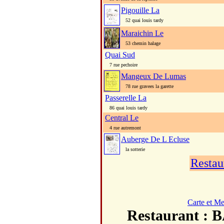
Pigouille La
52 quai louis tardy
Maraichin Le
53 chemin halage
Quai Sud
7 rue pechoire
Mangeux De Lumas
78 rue gravees la garette
Passerelle La
86 quai louis tardy
Central Le
4 rue autremont
Auberge De L Ecluse
la sotterie
Restau
Carte et M
Restaurant 