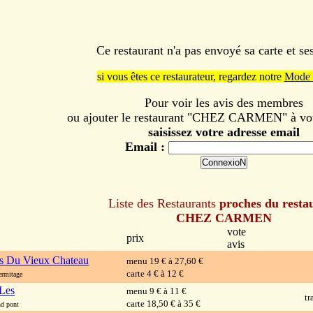
Ce restaurant n'a pas envoyé sa carte et s
si vous êtes ce restaurateur, regardez notre
Mode 
Pour voir les avis des membres
ou ajouter le restaurant "CHEZ CARMEN" à votr
saisissez votre adresse email
Email :
Liste des Restaurants
proches du resta
CHEZ CARMEN
vote
prix
avis
is Du Vieux Chateau
menu 19 € à 27,60 €
carte 4 € à 12 €
rmitage
 Les
menu 9 € à 11 €
tr
carte 18,50 € à 35 €
d pont