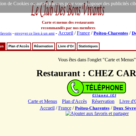
ion de Cookies ou autres traceurs pour vous proposer des publicités ciblée
Carte et menus des restaurants
recommandés par nos membres
-
Accueil
/
France
/
/
Poitou-Charentes
D
 favoris
-
envoyer ce lien à un ami
nus
Plan d'Accès
Réservation
Livre d'Or
Statistiques
Vous êtes dans l'onglet "Carte et Menus"
Restaurant : CHEZ C
Carte et Menus
Plan d'Accès
Réservation
Livre d'
Accueil
/
France
/
/
Poitou-Charentes
Deux Sèvre