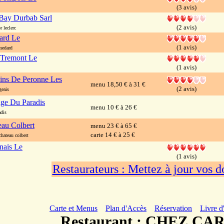
(3 avis)
Bay Durbab Sarl
(2 avis)
 leclerc
ard Le
(1 avis)
medard
 Tremont Le
(1 avis)
ins De Peronne Les
menu 18,50 € à 31 €
(2 avis)
eais
ige Du Paradis
menu 10 € à 26 €
dis
eau Colbert
menu 23 € à 65 €
carte 14 € à 25 €
hateau colbert
nais Le
(1 avis)
Restaurateurs : Mettez à jour vos 
Carte et Menus
Plan d'Accès
Réservation
Livre d
Restaurant : CHEZ C