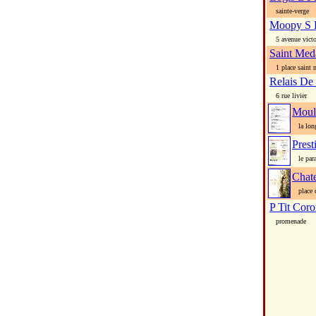
sainte-verge
Moopy S 
5 avenue victor
Saint Med
1 place saint 
Relais De
6 rue livier
Moul
la long
Prest
le para
Chat
place c
P Tit Coro
promenade