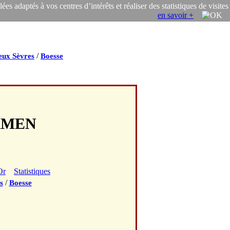
s adaptés à vos centres d’intérêts et réaliser des statistiques de visites
en savoir +
/
eux Sèvres
Boesse
ARMEN
Or
Statistiques
/
s
Boesse