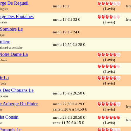
rge De Regueil
menu 18 €
fer
(1 avis)
regueil
rge Des Fontaines
menu 17 € à 32 €
fer
(2 avis)
taines
 Somloire Le
menu 19 € à 24 €
anjou
miere
menu 10,50 € à 28 €
evard st porchaire
Notre Dame La
(1 avis)
 dame
(2 avis)
Or La
(1 avis)
 zola
is Des Chouans Le
menu 16 € à 26,50 €
alvaire
e Auberge Du Pinier
menu 22,50 € à 29 €
fer
carte 5,20 € à 14,50 €
(3 avis)
er
et Cousin
menu 23 € à 29,50 €
fer
carte 11,50 € à 15 €
(1 avis)
er
Pompois Le