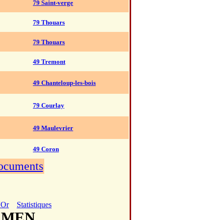
79 Saint-verge
79 Thouars
79 Thouars
49 Tremont
49 Chanteloup-les-bois
79 Courlay
49 Maulevrier
49 Coron
documents
'Or
Statistiques
ARMEN