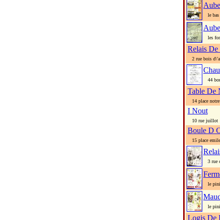
Aube
le bas 
Aube
les fon
Relais De
2 rue bois d\'
Chau
44 boul
Table De 
14 place notre
I Nout
10 rue juillot
Boule D 
15 place emile
Rela
3 rue c
Ferm
le pini
Maud
le pini
Logis De 