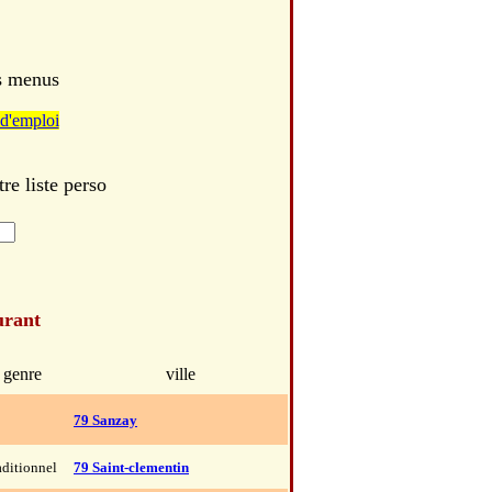
es menus
d'emploi
e liste perso
urant
genre
ville
79 Sanzay
aditionnel
79 Saint-clementin