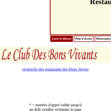
Resta
Carte et Menus
Plan d'Accès
Réservatio
recherche des restaurants des Deux Sèvres
* = numéro d'appel valide jusqu'à
au delà veuillez recharger la page