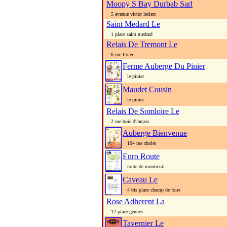
Moopy S Bay Durbab Sarl
5 avenue victor leclerc
Saint Medard Le
1 place saint medard
Relais De Tremont Le
6 rue livier
Ferme Auberge Du Pinier
le pinier
Maudet Cousin
le pinier
Relais De Somloire Le
2 rue bois d\'anjou
Auberge Bienvenue
104 rue cholet
Euro Route
route de montreuil
Caveau Le
4 bis place champ de foire
Rose Adherent La
12 place gennes
Tavernier Le