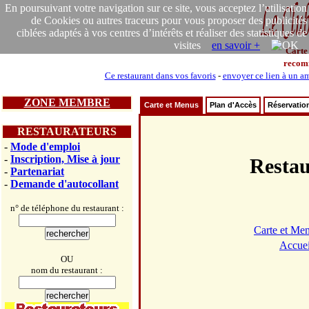
En poursuivant votre navigation sur ce site, vous acceptez l’utilisation
de Cookies ou autres traceurs pour vous proposer des publicités
ciblées adaptés à vos centres d’intérêts et réaliser des statistiques de
visites
en savoir +
Carte
recom
Ce restaurant dans vos favoris
-
envoyer ce lien à un a
ZONE MEMBRE
Carte et Menus
Plan d'Accès
Réservatio
RESTAURATEURS
-
Mode d'emploi
-
Inscription, Mise à jour
Resta
-
Partenariat
-
Demande d'autocollant
n° de téléphone du restaurant :
Carte et Me
Accuei
OU
nom du restaurant :