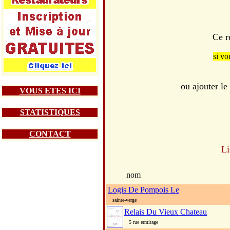
Ce r
si vo
ou ajouter l
VOUS ETES ICI
STATISTIQUES
CONTACT
Li
nom
Logis De Pompois Le
sainte-verge
Relais Du Vieux Chateau
5 rue ermitage