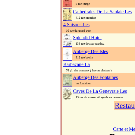
9 rue image
Cathedrales De La Saulaie Les
412 rue montfort
4 Saisons Les
10 rue du grand pont
Splendid Hotel
139 rue docteur gaudrez
Auberge Des Isles
312 rue boelle
Barbacane La
76 pl. des ormeaux ( face au chateau )
Auberge Des Fontaines
les fontaines
Caves De La Genevraie Les
13 rue du musee village de rochemenier
Restau
Carte et M