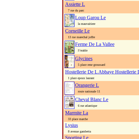
Assiette L
7 rue du parc
Loup Garou Le
la mauvaitiere
Corneille Le
13 rue marechal joffre
Ferme De La Vallee
l\'erable
Glycines
5 place rene groussard
Hostellerie De L Abbaye Hostellerie
1 place epoux laurant
Orangerie L
route nationale 11
Cheval Blanc Le
6 rue atlantique
Marmite La
33 place marche
Lysius
8 avenue gambetta
Sporting Le