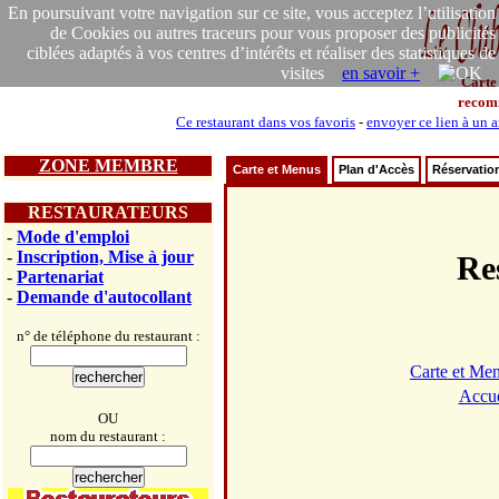
En poursuivant votre navigation sur ce site, vous acceptez l’utilisation
de Cookies ou autres traceurs pour vous proposer des publicités
ciblées adaptés à vos centres d’intérêts et réaliser des statistiques de
visites
en savoir +
Carte
recom
Ce restaurant dans vos favoris
-
envoyer ce lien à un 
ZONE MEMBRE
Carte et Menus
Plan d'Accès
Réservatio
RESTAURATEURS
-
Mode d'emploi
-
Inscription, Mise à jour
Re
-
Partenariat
-
Demande d'autocollant
n° de téléphone du restaurant :
Carte et Me
Accue
OU
nom du restaurant :