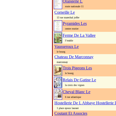
Orangerie L
route nationale 11
Corneille Le
13 rue marechal joffre
Pyramides Les
centre routier
Ferme De La Vallee
l\'erable
Vausseroux Le
le bourg
Chateau De Marconnay
marconnay
Trois Pigeons Les
le bourg
Relais De Gatine Le
la croix des vignes
Cheval Blanc Le
6 rue atlantique
Hostellerie De L Abbaye Hostellerie
1 place epoux laurant
Coutant Et Associes