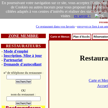
En poursuivant votre navigation sur ce site, vous acceptez l’utilisation
de Cookies ou autres traceurs pour vous proposer des publicités
ciblées adaptés à vos centres d’intérêts et réaliser des statistiques de
visites
en savoir +
Carte
recom
Ce restaurant dans vos favoris
-
envoyer ce lien à un am
ZONE MEMBRE
Carte et Menus
Plan d'Accès
Réservatio
RESTAURATEURS
-
Mode d'emploi
-
Inscription, Mise à jour
Restaur
-
Partenariat
-
Demande d'autocollant
n° de téléphone du restaurant :
Carte et Me
Accuei
OU
nom du restaurant :