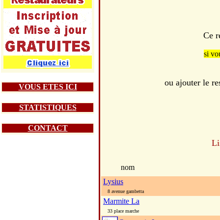
Ce r
si vo
ou ajouter le 
VOUS ETES ICI
STATISTIQUES
CONTACT
Li
nom
Lysius
8 avenue gambetta
Marmite La
33 place marche