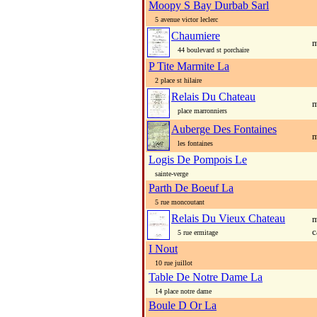
Moopy S Bay Durbab Sarl
5 avenue victor leclerc
Chaumiere
m
44 boulevard st porchaire
P Tite Marmite La
2 place st hilaire
Relais Du Chateau
m
place marronniers
Auberge Des Fontaines
m
les fontaines
Logis De Pompois Le
sainte-verge
Parth De Boeuf La
5 rue moncoutant
Relais Du Vieux Chateau
m
c
5 rue ermitage
I Nout
10 rue juillot
Table De Notre Dame La
14 place notre dame
Boule D Or La