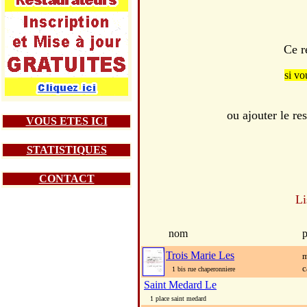
Ce r
si vo
ou ajouter le 
VOUS ETES ICI
STATISTIQUES
CONTACT
Li
nom
p
Trois Marie Les
m
c
1 bis rue chaperonniere
Saint Medard Le
1 place saint medard