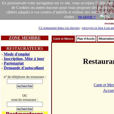
En poursuivant votre navigation sur ce site, vous acceptez l’utilisation
de Cookies ou autres traceurs pour vous proposer des publicités
ciblées adaptés à vos centres d’intérêts et réaliser des statistiques de
visites
en savoir +
Carte
recom
Ce restaurant dans vos favoris
-
envoyer ce lien à un a
ZONE MEMBRE
Carte et Menus
Plan d'Accès
Réservatio
RESTAURATEURS
-
Mode d'emploi
-
Inscription, Mise à jour
Restaur
-
Partenariat
-
Demande d'autocollant
n° de téléphone du restaurant :
Carte et Me
Accuei
OU
nom du restaurant :