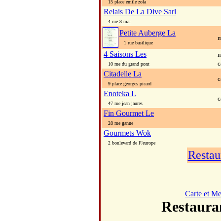
15 place emile zola
Relais De La Dive Sarl
4 rue 8 mai
Petite Auberge La
m
1 rue basilique
4 Saisons Les
m
c
10 rue du grand pont
Citadelle La
c
9 place georges picard
Enoteka L
c
47 rue jean jaures
Fin Gourmet Le
28 rue ganne
Gourmets Wok
2 boulevard de l\'europe
Restau
Carte et M
Restaur