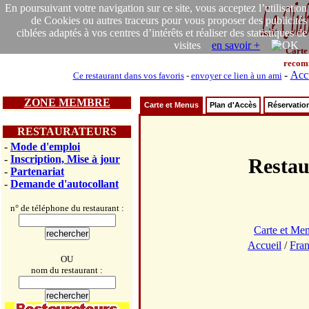
En poursuivant votre navigation sur ce site, vous acceptez l’utilisation
de Cookies ou autres traceurs pour vous proposer des publicités
ciblées adaptés à vos centres d’intérêts et réaliser des statistiques de
visites
en savoir +
Carte
recom
-
Acc
Ce restaurant dans vos favoris
-
envoyer ce lien à un ami
ZONE MEMBRE
Carte et Menus
Plan d'Accès
Réservatio
RESTAURATEURS
-
Mode d'emploi
-
Inscription, Mise à jour
Resta
-
Partenariat
-
Demande d'autocollant
n° de téléphone du restaurant :
Carte et Me
Accueil
/
Fra
OU
nom du restaurant :