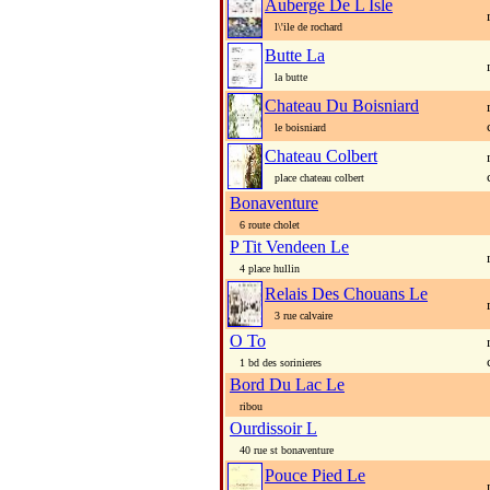
Auberge De L Isle
l\'ile de rochard
Butte La
la butte
Chateau Du Boisniard
le boisniard
Chateau Colbert
place chateau colbert
Bonaventure
6 route cholet
P Tit Vendeen Le
4 place hullin
Relais Des Chouans Le
3 rue calvaire
O To
1 bd des sorinieres
Bord Du Lac Le
ribou
Ourdissoir L
40 rue st bonaventure
Pouce Pied Le