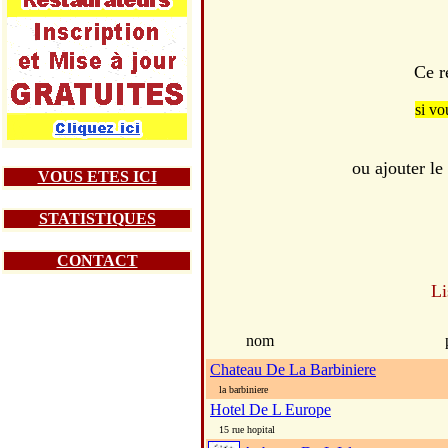
Ce r
si vo
ou ajouter l
VOUS ETES ICI
STATISTIQUES
CONTACT
Li
nom
Chateau De La Barbiniere
la barbiniere
Hotel De L Europe
15 rue hopital