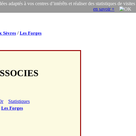
s adaptés à vos centres d’intérêts et réaliser des statistiques de visites
en savoir +
/
x Sèvres
Les Forges
ASSOCIES
Or
Statistiques
/
Les Forges