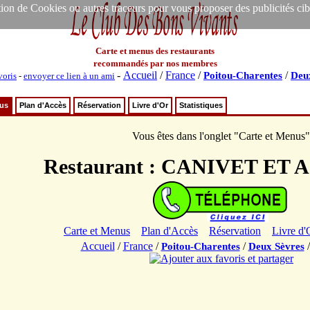
ion de Cookies ou autres traceurs pour vous proposer des publicités ciblée
Carte et menus des restaurants
recommandés par nos membres
-
Accueil
/
France
/
/
Poitou-Charentes
Deu
voris
-
envoyer ce lien à un ami
nus
Plan d'Accès
Réservation
Livre d'Or
Statistiques
Vous êtes dans l'onglet "Carte et Menus"
Restaurant : CANIVET ET 
Carte et Menus
Plan d'Accès
Réservation
Livre d'
Accueil
/
France
/
/
Poitou-Charentes
Deux Sèvres