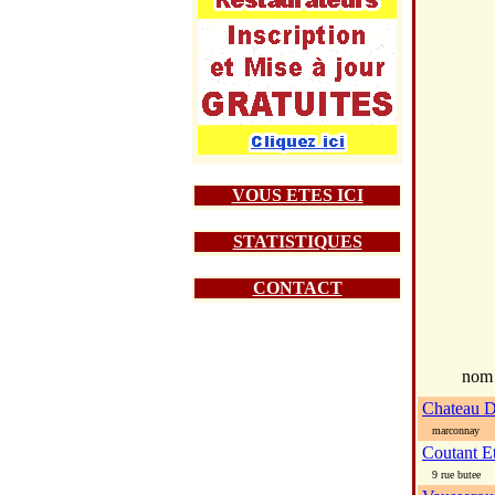
VOUS ETES ICI
STATISTIQUES
CONTACT
nom
Chateau 
marconnay
Coutant E
9 rue butee