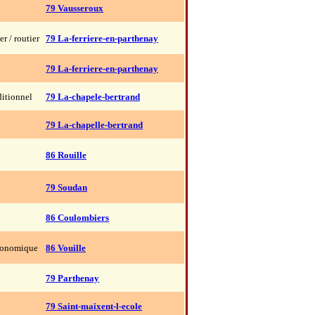
79 Vausseroux
er / routier
79 La-ferriere-en-parthenay
79 La-ferriere-en-parthenay
ditionnel
79 La-chapele-bertrand
79 La-chapelle-bertrand
86 Rouille
79 Soudan
86 Coulombiers
ronomique
86 Vouille
79 Parthenay
79 Saint-maixent-l-ecole