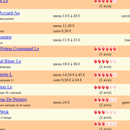
x Le
(1 avis)
Accueil Au
menu 13 € à 20 €
ouvri
ue poitiers
menu 11,50 €
carte 6,50 €
rie
Damien
menu 11 € à 21 €
tra
ise
 Poitou Gourmand Le
(1 avis)
al Blanc Le
menu 18 € à 36 €
(1 avis)
tlantique
gerie L
menu 14,50 € à 45 €
carte 9,50 € à 24 €
(1 avis)
ationale 11
itou Le
(2 avis)
ale 39 r nationale
eau De Perigny
menu 24 €
gast
(2 avis)
e nationale rte de nantes
 Wok
(2 avis)
l\'europe
(1 avis)
etta