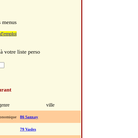
es menus
d'emploi
votre liste perso
urant
genre
ville
ronomique
86 Sanxay
79 Vasles