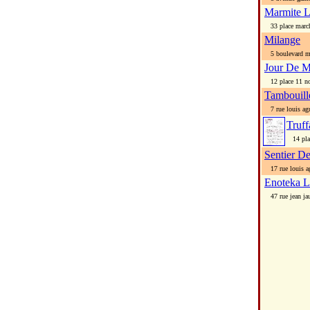
Marmite 
33 place marc
Milange
5 boulevard me
Jour De M
12 place 11 n
Tambouill
7 rue louis agu
Truf
14 plac
Sentier D
17 rue louis a
Enoteka L
47 rue jean jau