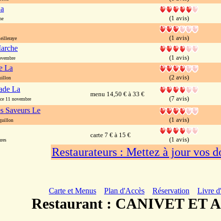
La
(1 avis)
he
(1 avis)
illeraye
arche
(1 avis)
ovembre
e La
(2 avis)
illon
fade La
menu 14,50 € à 33 €
(7 avis)
e 11 novembre
es Saveurs Le
(1 avis)
guillon
carte 7 € à 15 €
(1 avis)
res
Restaurateurs : Mettez à jour vos 
Carte et Menus
Plan d'Accès
Réservation
Livre d
Restaurant : CANIVET ET 