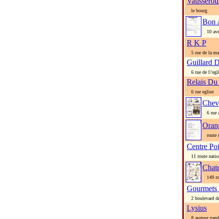
Vausserou
le bourg
Bon 
10 aven
R K P
5 rue de la mai
Guillard 
6 rue de l\'egl
Relais Du
6 rue eglise
Chev
6 rue a
Oran
route n
Centre Po
11 route nation
Chat
149 rout
Gourmets
2 boulevard de 
Lysius
8 avenue gamb