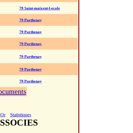
79 Saint-maixent-l-ecole
79 Parthenay
79 Parthenay
79 Parthenay
79 Parthenay
79 Parthenay
79 Parthenay
documents
'Or
Statistiques
ASSOCIES