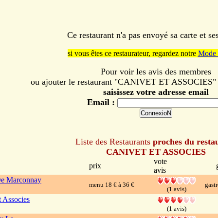
Ce restaurant n'a pas envoyé sa carte et s
si vous êtes ce restaurateur, regardez notre
Mode 
Pour voir les avis des membres
ou ajouter le restaurant "CANIVET ET ASSOCIES" à 
saisissez votre adresse email
Email :
Liste des Restaurants
proches du resta
CANIVET ET ASSOCIES
vote
prix
avis
De Marconnay
menu 18 € à 36 €
gast
(1 avis)
t Associes
(1 avis)