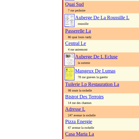
Quai Sud
7 rue pechoire
Auberge De La Roussille L
roussille
Passerelle La
86 quai louis tardy
Central Le
4 rue autremont
Auberge De L Ecluse
la sotterie
Mangeux De Lumas
78 rue gravees la garette
Tuilerie Lp Restauration La
98 route la rochelle
Bistrot Des Terroirs
14 rue des charmes
Adresse L
247 avenue la rochelle
Pizza Energie
67 avenue la rochelle
Casa Maria La