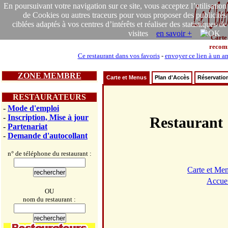
En poursuivant votre navigation sur ce site, vous acceptez l’utilisation
de Cookies ou autres traceurs pour vous proposer des publicités
ciblées adaptés à vos centres d’intérêts et réaliser des statistiques de
visites
en savoir +
Carte
recom
Ce restaurant dans vos favoris
-
envoyer ce lien à un a
ZONE MEMBRE
Carte et Menus
Plan d'Accès
Réservatio
RESTAURATEURS
-
Mode d'emploi
-
Inscription, Mise à jour
Restauran
-
Partenariat
-
Demande d'autocollant
n° de téléphone du restaurant :
Carte et Me
Accuei
OU
nom du restaurant :