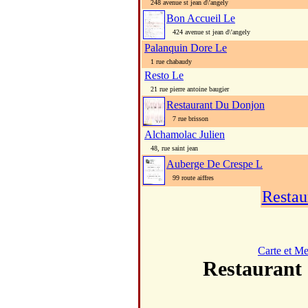
248 avenue st jean d\'angely
Bon Accueil Le
424 avenue st jean d\'angely
Palanquin Dore Le
1 rue chabaudy
Resto Le
21 rue pierre antoine baugier
Restaurant Du Donjon
7 rue brisson
Alchamolac Julien
48, rue saint jean
Auberge De Crespe L
99 route aiffres
Restau
Carte et M
Restauran