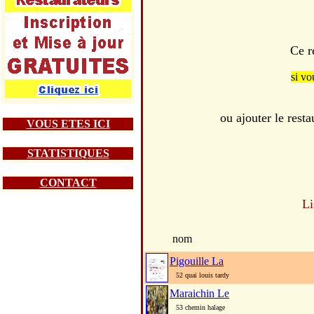
Ce r
si vo
ou ajouter le re
VOUS ETES ICI
STATISTIQUES
CONTACT
Li
nom
Pigouille La
52 quai louis tardy
Maraichin Le
53 chemin halage