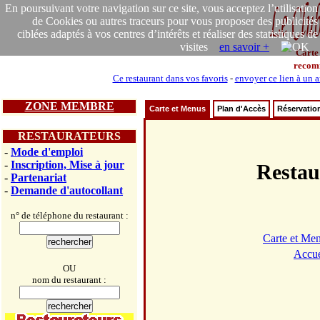
En poursuivant votre navigation sur ce site, vous acceptez l’utilisation
de Cookies ou autres traceurs pour vous proposer des publicités
ciblées adaptés à vos centres d’intérêts et réaliser des statistiques de
visites
en savoir +
Carte
recom
Ce restaurant dans vos favoris
-
envoyer ce lien à un 
ZONE MEMBRE
Carte et Menus
Plan d'Accès
Réservatio
RESTAURATEURS
-
Mode d'emploi
-
Inscription, Mise à jour
Resta
-
Partenariat
-
Demande d'autocollant
n° de téléphone du restaurant :
Carte et Me
Accue
OU
nom du restaurant :