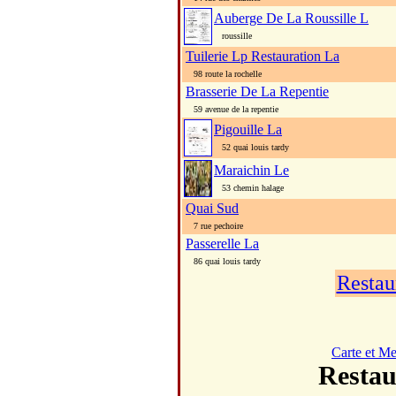
Auberge De La Roussille L
roussille
Tuilerie Lp Restauration La
98 route la rochelle
Brasserie De La Repentie
59 avenue de la repentie
Pigouille La
52 quai louis tardy
Maraichin Le
53 chemin halage
Quai Sud
7 rue pechoire
Passerelle La
86 quai louis tardy
Restau
Carte et M
Resta