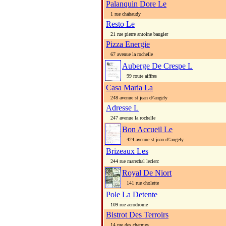
Palanquin Dore Le
1 rue chabaudy
Resto Le
21 rue pierre antoine baugier
Pizza Energie
67 avenue la rochelle
Auberge De Crespe L
99 route aiffres
Casa Maria La
248 avenue st jean d\'angely
Adresse L
247 avenue la rochelle
Bon Accueil Le
424 avenue st jean d\'angely
Brizeaux Les
244 rue marechal leclerc
Royal De Niort
141 rue cholette
Pole La Detente
109 rue aerodrome
Bistrot Des Terroirs
14 rue des charmes