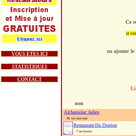
Ce r
si vo
ou ajouter l
VOUS ETES ICI
STATISTIQUES
CONTACT
Li
nom
Alchamolac Julien
48, rue saint jean
Restaurant Du Donjon
7 rue brisson