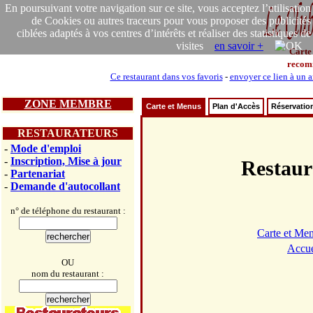
En poursuivant votre navigation sur ce site, vous acceptez l’utilisation
de Cookies ou autres traceurs pour vous proposer des publicités
ciblées adaptés à vos centres d’intérêts et réaliser des statistiques de
visites
en savoir +
Carte
recom
Ce restaurant dans vos favoris
-
envoyer ce lien à un 
ZONE MEMBRE
Carte et Menus
Plan d'Accès
Réservatio
RESTAURATEURS
-
Mode d'emploi
-
Inscription, Mise à jour
Restau
-
Partenariat
-
Demande d'autocollant
n° de téléphone du restaurant :
Carte et Me
Accue
OU
nom du restaurant :