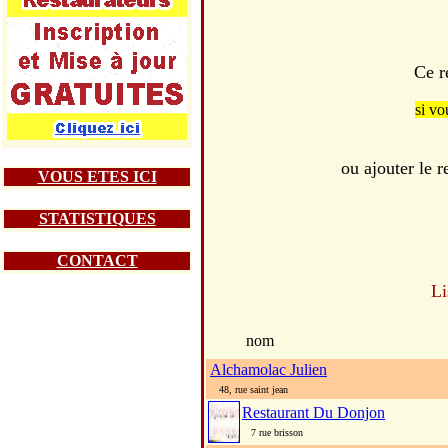
Ce r
si vo
ou ajouter le
VOUS ETES ICI
STATISTIQUES
CONTACT
Li
nom
Alchamolac Julien
48, rue saint jean
Restaurant Du Donjon
7 rue brisson