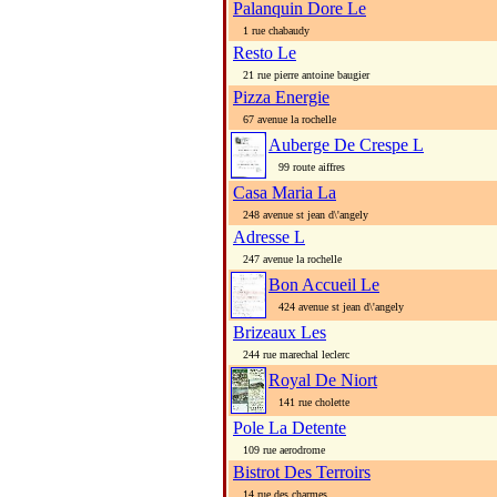
Palanquin Dore Le
1 rue chabaudy
Resto Le
21 rue pierre antoine baugier
Pizza Energie
67 avenue la rochelle
Auberge De Crespe L
99 route aiffres
Casa Maria La
248 avenue st jean d\'angely
Adresse L
247 avenue la rochelle
Bon Accueil Le
424 avenue st jean d\'angely
Brizeaux Les
244 rue marechal leclerc
Royal De Niort
141 rue cholette
Pole La Detente
109 rue aerodrome
Bistrot Des Terroirs
14 rue des charmes