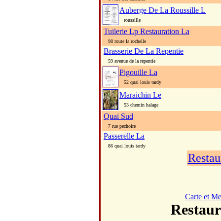
Auberge De La Roussille L
roussille
Tuilerie Lp Restauration La
98 route la rochelle
Brasserie De La Repentie
59 avenue de la repentie
Pigouille La
52 quai louis tardy
Maraichin Le
53 chemin halage
Quai Sud
7 rue pechoire
Passerelle La
86 quai louis tardy
Restau
Carte et M
Restau