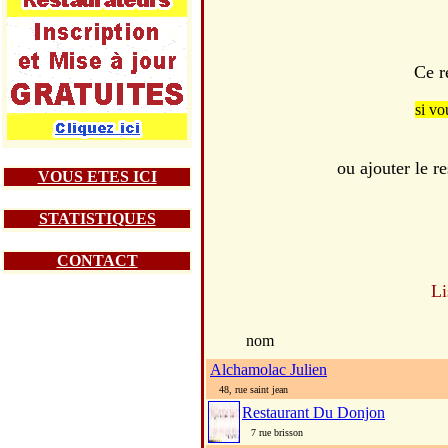
Ce r
si vo
ou ajouter le
VOUS ETES ICI
STATISTIQUES
CONTACT
Li
nom
Alchamolac Julien
48, rue saint jean
Restaurant Du Donjon
7 rue brisson