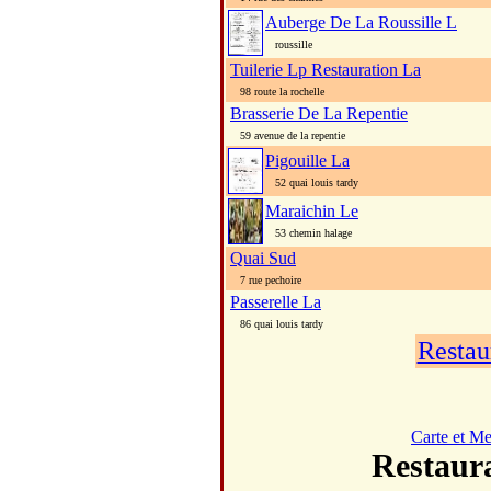
Auberge De La Roussille L
roussille
Tuilerie Lp Restauration La
98 route la rochelle
Brasserie De La Repentie
59 avenue de la repentie
Pigouille La
52 quai louis tardy
Maraichin Le
53 chemin halage
Quai Sud
7 rue pechoire
Passerelle La
86 quai louis tardy
Restau
Carte et M
Restau