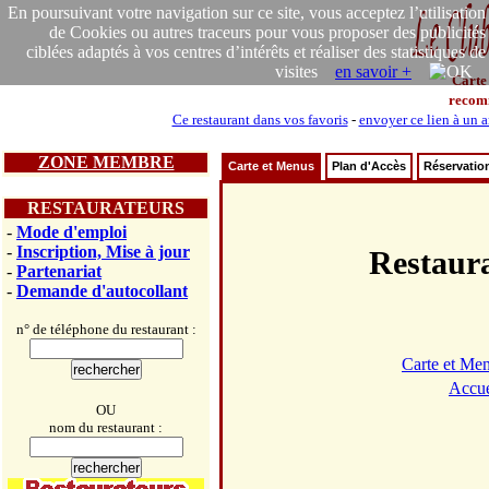
En poursuivant votre navigation sur ce site, vous acceptez l’utilisation
de Cookies ou autres traceurs pour vous proposer des publicités
ciblées adaptés à vos centres d’intérêts et réaliser des statistiques de
visites
en savoir +
Carte
recom
Ce restaurant dans vos favoris
-
envoyer ce lien à un 
ZONE MEMBRE
Carte et Menus
Plan d'Accès
Réservatio
RESTAURATEURS
-
Mode d'emploi
-
Inscription, Mise à jour
Restau
-
Partenariat
-
Demande d'autocollant
n° de téléphone du restaurant :
Carte et Me
Accue
OU
nom du restaurant :