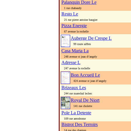
Palanquin Dore Le
1 rue chabaudy
Resto Le
21 rue pierre antoine baugier
Pizza Energie
67 avenue la rochelle
Auberge De Crespe L
99 route aiffres
Casa Maria La
248 avenue st jean d\'angely
Adresse L
247 avenue la rochelle
Bon Accueil Le
424 avenue st jean d\'angely
Brizeaux Les
244 rue marechal leclerc
Royal De Niort
141 rue cholette
Pole La Detente
109 rue aerodrome
Bistrot Des Terroirs
14 rue des charmes