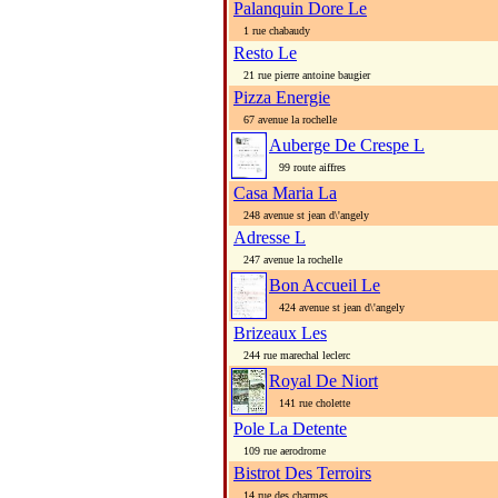
Palanquin Dore Le
1 rue chabaudy
Resto Le
21 rue pierre antoine baugier
Pizza Energie
67 avenue la rochelle
Auberge De Crespe L
99 route aiffres
Casa Maria La
248 avenue st jean d\'angely
Adresse L
247 avenue la rochelle
Bon Accueil Le
424 avenue st jean d\'angely
Brizeaux Les
244 rue marechal leclerc
Royal De Niort
141 rue cholette
Pole La Detente
109 rue aerodrome
Bistrot Des Terroirs
14 rue des charmes