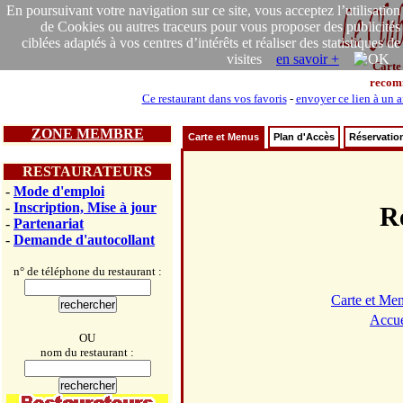
En poursuivant votre navigation sur ce site, vous acceptez l’utilisation
de Cookies ou autres traceurs pour vous proposer des publicités
ciblées adaptés à vos centres d’intérêts et réaliser des statistiques de
visites
en savoir +
Carte
recom
Ce restaurant dans vos favoris
-
envoyer ce lien à un 
ZONE MEMBRE
Carte et Menus
Plan d'Accès
Réservatio
RESTAURATEURS
-
Mode d'emploi
-
Inscription, Mise à jour
R
-
Partenariat
-
Demande d'autocollant
n° de téléphone du restaurant :
Carte et Me
Accue
OU
nom du restaurant :