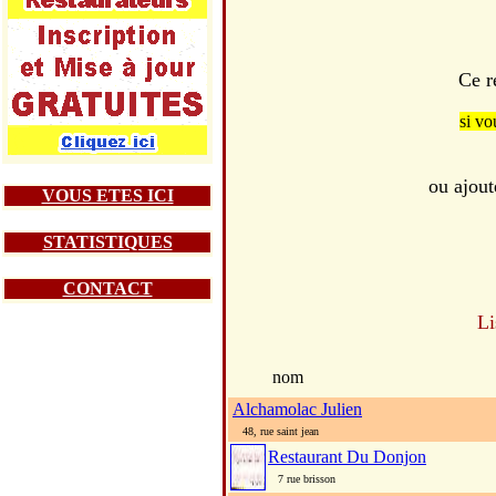
Ce r
si vo
ou ajout
VOUS ETES ICI
STATISTIQUES
CONTACT
Li
nom
Alchamolac Julien
48, rue saint jean
Restaurant Du Donjon
7 rue brisson