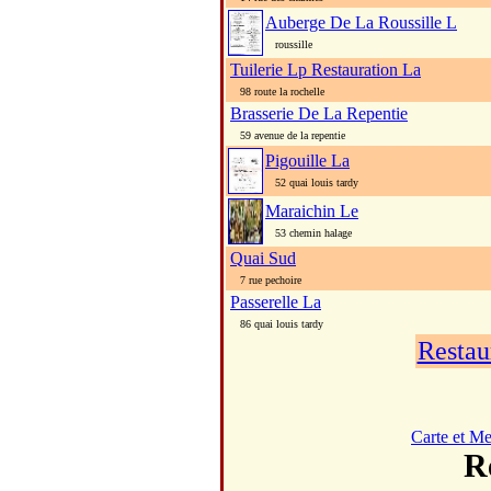
Auberge De La Roussille L
roussille
Tuilerie Lp Restauration La
98 route la rochelle
Brasserie De La Repentie
59 avenue de la repentie
Pigouille La
52 quai louis tardy
Maraichin Le
53 chemin halage
Quai Sud
7 rue pechoire
Passerelle La
86 quai louis tardy
Restau
Carte et M
R