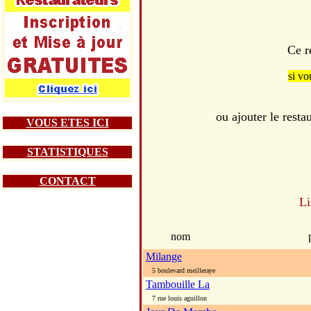
Ce r
si vo
ou ajouter le re
VOUS ETES ICI
STATISTIQUES
CONTACT
Li
nom
Milange
5 boulevard meilleraye
Tambouille La
7 rue louis aguillon