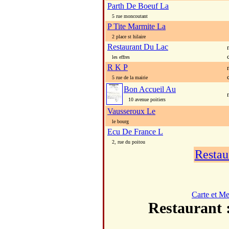
Parth De Boeuf La
5 rue moncoutant
P Tite Marmite La
2 place st hilaire
Restaurant Du Lac
les effres
R K P
5 rue de la mairie
Bon Accueil Au
10 avenue poitiers
Vausseroux Le
le bourg
Ecu De France L
2, rue du poitou
Restau
Carte et M
Restauran