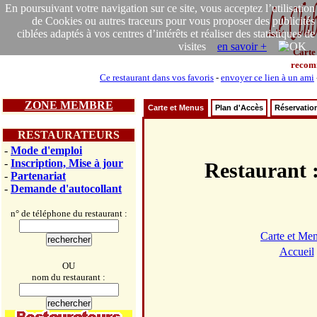
En poursuivant votre navigation sur ce site, vous acceptez l’utilisation
de Cookies ou autres traceurs pour vous proposer des publicités
ciblées adaptés à vos centres d’intérêts et réaliser des statistiques de
visites
en savoir +
Carte
recom
Ce restaurant dans vos favoris
-
envoyer ce lien à un ami
ZONE MEMBRE
Carte et Menus
Plan d'Accès
Réservatio
RESTAURATEURS
-
Mode d'emploi
-
Inscription, Mise à jour
Restauran
-
Partenariat
-
Demande d'autocollant
n° de téléphone du restaurant :
Carte et Me
Accueil
OU
nom du restaurant :