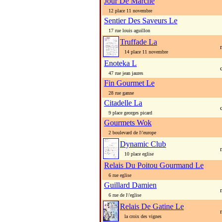
Jour De Marche
12 place 11 novembre
Sentier Des Saveurs Le
17 rue louis aguillon
Truffade La
14 place 11 novembre
Enoteka L
47 rue jean jaures
Fin Gourmet Le
28 rue ganne
Citadelle La
9 place georges picard
Gourmets Wok
2 boulevard de l\'europe
Dynamic Club
10 place eglise
Relais Du Poitou Gourmand Le
6 rue eglise
Guillard Damien
6 rue de l\'eglise
Relais De Gatine Le
la croix des vignes