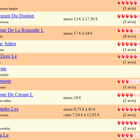
(1 avis)
ntoine baugier
aurant Du Donjon
menu 13 € à 17,50 €
(3 avis)
risson
rge De La Roussille L
menu 17 € à 34 €
(4 avis)
le
c Julien
(1 avis)
ean
 Dore Le
(1 avis)
y
rgie
ochelle
etente
(1 avis)
rome
rge De Crespe L
menu 19 €
(2 avis)
e aiffres
mides Les
menu 9,75 € à 45 €
carte 7,10 € à 11,95 €
(2 avis)
routier
(2 avis)
rochelle
a La