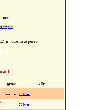
es menus
d'emploi
 à votre liste perso
urant
genre
ville
asiatique
79 Niort
79 Niort