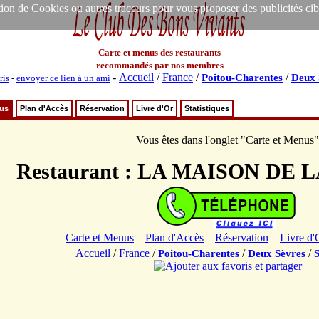
ion de Cookies ou autres traceurs pour vous proposer des publicités ciblée
Carte et menus des restaurants
recommandés par nos membres
-
Accueil
/
France
/
/
Poitou-Charentes
Deux 
ris
-
envoyer ce lien à un ami
nus
Plan d'Accès
Réservation
Livre d'Or
Statistiques
Vous êtes dans l'onglet "Carte et Menus"
Restaurant : LA MAISON DE
Carte et Menus
Plan d'Accès
Réservation
Livre d'
Accueil
/
France
/
/
/
Poitou-Charentes
Deux Sèvres
S