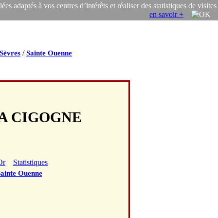
s adaptés à vos centres d’intérêts et réaliser des statistiques de visites
en savoir +
/
Sèvres
Sainte Ouenne
 LA CIGOGNE
Or
Statistiques
ainte Ouenne