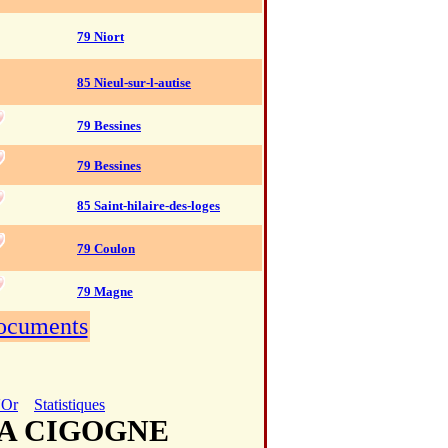
79 Niort
85 Nieul-sur-l-autise
79 Bessines
79 Bessines
85 Saint-hilaire-des-loges
79 Coulon
79 Magne
documents
'Or
Statistiques
 LA CIGOGNE