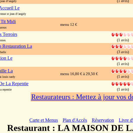
(1 avis)
ean d\'angely
Accueil Le
nue st jean d\'angely
Tit Midi
menu 12 €
uroux
s Terroirs
(1 avis)
armes
p Restauration La
(3 avis)
helle
lion Le
(1 avis)
ille La
menu 16,80 € à 29,50 €
(1 avis)
 louis tardy
 De La Repentie
(1 avis)
 repentie
Restaurateurs : Mettez à jour vos 
Carte et Menus
Plan d'Accès
Réservation
Livre d
Restaurant : LA MAISON DE