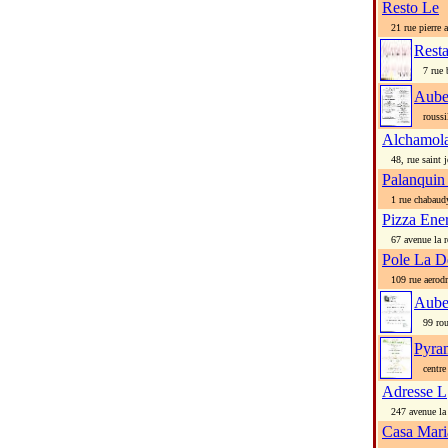
Resto Le
21 rue pierre a
Rest
7 rue b
Aube
roussil
Alchamola
48, rue saint j
Palanquin
1 rue chabaud
Pizza Ene
67 avenue la r
Pole La D
109 rue aerod
Aube
99 rout
Pyra
centre 
Adresse L
247 avenue la 
Casa Mari