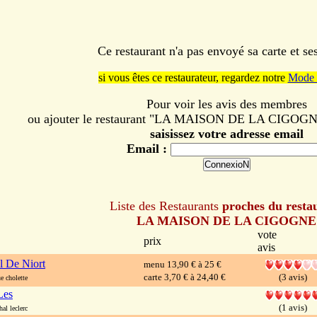
Ce restaurant n'a pas envoyé sa carte et s
si vous êtes ce restaurateur, regardez notre
Mode 
Pour voir les avis des membres
ou ajouter le restaurant "LA MAISON DE LA CIGOGNE"
saisissez votre adresse email
Email :
Liste des Restaurants
proches du resta
LA MAISON DE LA CIGOGNE
vote
prix
avis
l De Niort
menu 13,90 € à 25 €
carte 3,70 € à 24,40 €
(3 avis)
 cholette
Les
(1 avis)
l leclerc