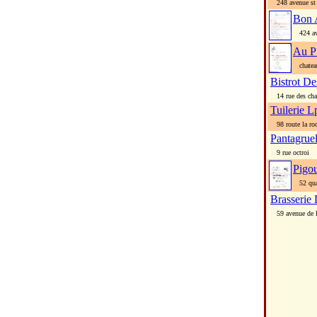
248 avenue st j
Bon 
424 ave
Au P 
chatea
Bistrot De
14 rue des ch
Tuilerie L
98 route la roc
Pantagrue
9 rue octroi
Pigou
52 quai
Brasserie
59 avenue de la