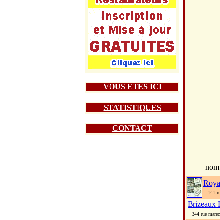
VOUS ETES ICI
STATISTIQUES
CONTACT
nom
Roya
141 rue
Brizeaux 
244 rue marecha