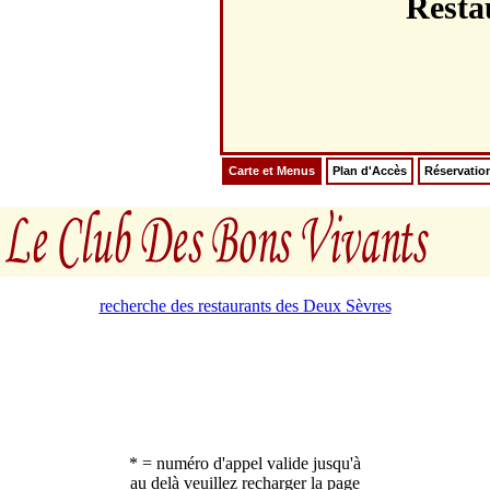
Rest
Carte et Menus
Plan d'Accès
Réservatio
recherche des restaurants des Deux Sèvres
* = numéro d'appel valide jusqu'à
au delà veuillez recharger la page