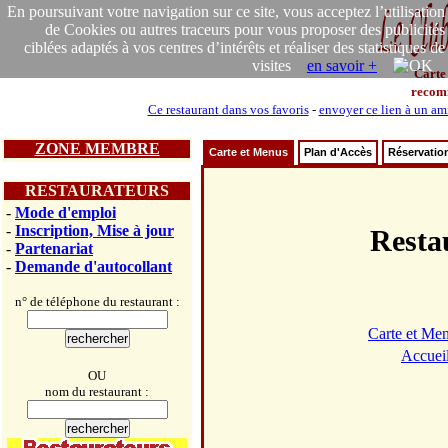
En poursuivant votre navigation sur ce site, vous acceptez l’utilisation
de Cookies ou autres traceurs pour vous proposer des publicités
ciblées adaptés à vos centres d’intérêts et réaliser des statistiques de
visites
en savoir +
Carte
recom
Ce restaurant dans vos favoris
-
envoyer ce lien à un am
ZONE MEMBRE
Carte et Menus
Plan d'Accès
Réservatio
RESTAURATEURS
-
Mode d'emploi
-
Inscription, Mise à jour
Resta
-
Partenariat
-
Demande d'autocollant
n° de téléphone du restaurant :
Carte et Me
Accuei
OU
nom du restaurant :