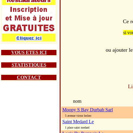
Ce r
si vo
ou ajouter l
VOUS ETES ICI
STATISTIQUES
CONTACT
Li
nom
Moopy S Bay Durbab Sarl
5 avenue victor leclerc
Saint Medard Le
1 place saint medard