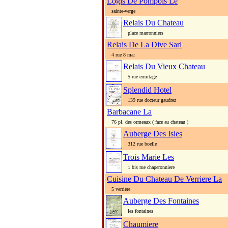
Logis De Pompois Le
sainte-verge
Relais Du Chateau
place marronniers
Relais De La Dive Sarl
4 rue 8 mai
Relais Du Vieux Chateau
5 rue ermitage
Splendid Hotel
139 rue docteur gaudrez
Barbacane La
76 pl. des ormeaux ( face au chateau )
Auberge Des Isles
312 rue boelle
Trois Marie Les
1 bis rue chaperonniere
Cuisine Du Chateau De Verriere La
5 verriere
Auberge Des Fontaines
les fontaines
Chaumiere