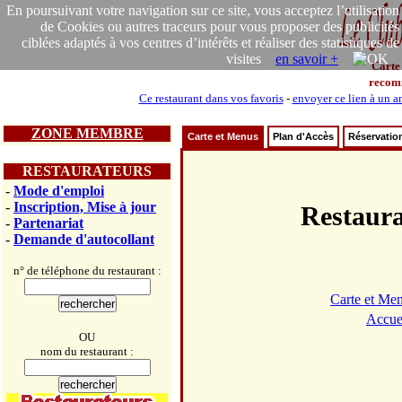
En poursuivant votre navigation sur ce site, vous acceptez l’utilisation
de Cookies ou autres traceurs pour vous proposer des publicités
ciblées adaptés à vos centres d’intérêts et réaliser des statistiques de
visites
en savoir +
Carte
recom
Ce restaurant dans vos favoris
-
envoyer ce lien à un a
ZONE MEMBRE
Carte et Menus
Plan d'Accès
Réservatio
RESTAURATEURS
-
Mode d'emploi
-
Inscription, Mise à jour
Restau
-
Partenariat
-
Demande d'autocollant
n° de téléphone du restaurant :
Carte et Me
Accue
OU
nom du restaurant :