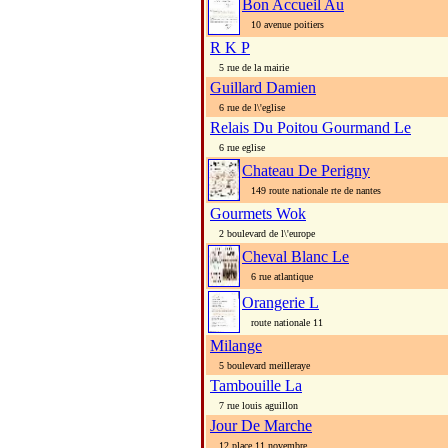
Bon Accueil Au
10 avenue poitiers
R K P
5 rue de la mairie
Guillard Damien
6 rue de l\'eglise
Relais Du Poitou Gourmand Le
6 rue eglise
Chateau De Perigny
149 route nationale rte de nantes
Gourmets Wok
2 boulevard de l\'europe
Cheval Blanc Le
6 rue atlantique
Orangerie L
route nationale 11
Milange
5 boulevard meilleraye
Tambouille La
7 rue louis aguillon
Jour De Marche
12 place 11 novembre