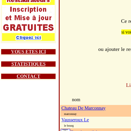
Ce r
si vo
ou ajouter le 
VOUS ETES ICI
STATISTIQUES
CONTACT
Li
nom
Chateau De Marconnay
marconnay
Vausseroux Le
le bourg