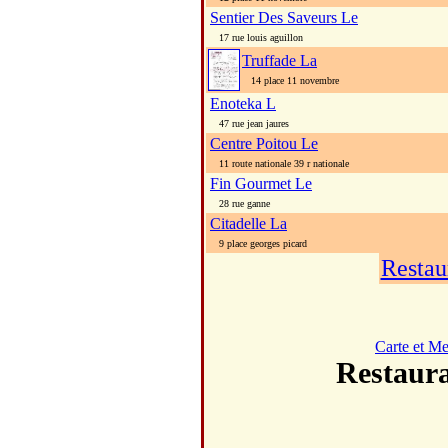
Sentier Des Saveurs Le
17 rue louis aguillon
Truffade La
14 place 11 novembre
Enoteka L
47 rue jean jaures
Centre Poitou Le
11 route nationale 39 r nationale
Fin Gourmet Le
28 rue ganne
Citadelle La
9 place georges picard
Restau
Carte et M
Restau