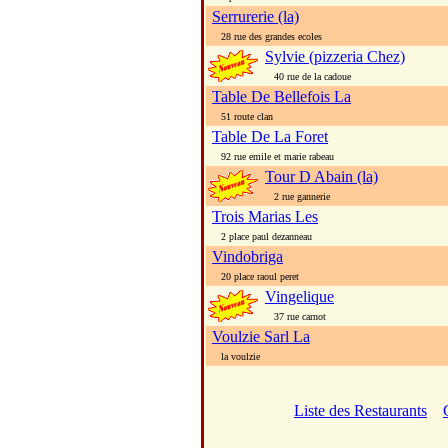
Serrurerie (la)
28 rue des grandes ecoles
Sylvie (pizzeria Chez)
40 rue de la cadoue
Table De Bellefois La
51 route clan
Table De La Foret
92 rue emile et marie rabeau
Tour D Abain (la)
2 rue gannerie
Trois Marias Les
2 place paul dezanneau
Vindobriga
20 place raoul peret
Vingelique
37 rue carnot
Voulzie Sarl La
la voulzie
Liste des Restaurants