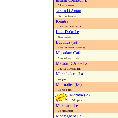
Instant Comptoir L
22 rue bignoux
Jardin D Antan
3 avenue touraine
Kenitra
29 pl charles de gaulle
Lion D Or Le
8 rue marche
Lucullus (le)
4 boulevard de strasbourg
Macadam Cafe
1 rue adrien veillon
Maison D Alice La
162 rue alfred herault
Marechalerie La
rue parc
Marmottes (les)
10 rue 8 mai
Marsala (le)
38 r pont
Mexicano Le
7 r montauban
Montagnard Le