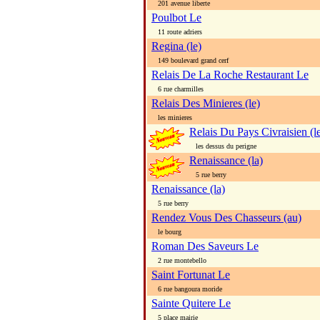
201 avenue liberte
Poulbot Le
11 route adriers
Regina (le)
149 boulevard grand cerf
Relais De La Roche Restaurant Le
6 rue charmilles
Relais Des Minieres (le)
les minieres
Relais Du Pays Civraisien (l
les dessus du perigne
Renaissance (la)
5 rue berry
Renaissance (la)
5 rue berry
Rendez Vous Des Chasseurs (au)
le bourg
Roman Des Saveurs Le
2 rue montebello
Saint Fortunat Le
6 rue bangoura moride
Sainte Quitere Le
5 place mairie