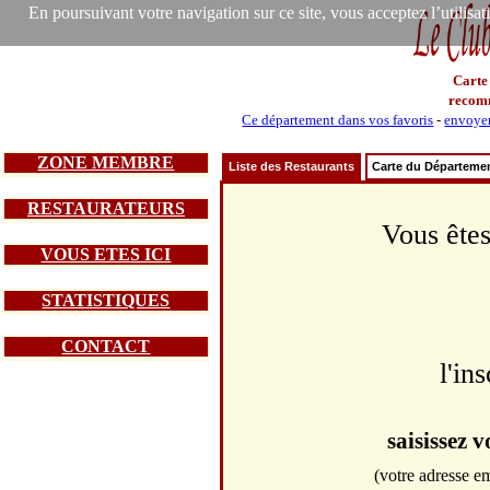
En poursuivant votre navigation sur ce site, vous acceptez l’utilisa
Carte
recom
Ce département dans vos favoris
-
envoyer
ZONE MEMBRE
Liste des Restaurants
Carte du Départeme
RESTAURATEURS
Vous êtes
VOUS ETES ICI
STATISTIQUES
CONTACT
l'in
saisissez 
(votre adresse em