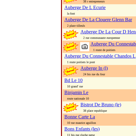
38 r entrepreneurs
Auberge De L Ecurie
la font
Auberge De La Clouere Glenn Bar
2 place tilleuls
Auberge De La Cour D Hen
2 rue communaute europeenne
Auberge Du Connestab
1 route de poitiers
Auberge Du Connestable Chandos L
1 route poitiers le pont
Auberge In (l)
24 bis rue du four
Bd Le 10
10 grand' rue
Binjamin Le
route nationale 10
Bistrot De Bruno (le)
38 place republique
Bonne Carte La
10 rue maurice aguillon
Bons Enfants (les)
11 bis rue cloche perse