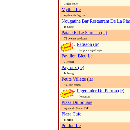
1 plan celle
Mythic Le
4 place de l'eglise
Nougatine Bar Restaurant De La Pla
le bourg
Patate Et Le Sarrasin (la)
72 avenue bordeaux
Patisson (le)
52 place republique
Pavillon Bleu Le
7 le port
Payroux (le)
le bourg
Petite Villette (la)
197 rue antran
Pigeonnier Du Perron (le)
le perron
Pizza Du Square
square du 8 mai 1945
Plaza Cafe
pl trino
Poidou Le