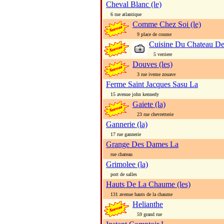
Cheval Blanc (le)
6 rue atlantique
Comme Chez Soi (le)
9 place de coume
Cuisine Du Chateau De 
5 verriere
Douves (les)
3 rue iveme zouave
Ferme Saint Jacques Sasu La
15 avenue john kennedy
Gaiete (la)
23 rue chevretterie
Gannerie (la)
17 rue gannerie
Grange Des Dames La
rue chateau
Grimolee (la)
port de salles
Hauts De La Chaume (les)
131 avenue hauts de la chaume
Helianthe
59 grand rue