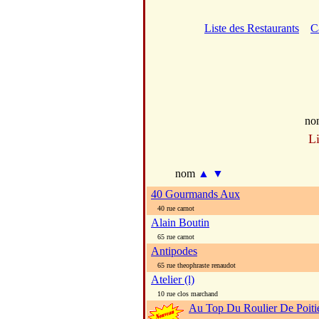
Liste des Restaurants
C
no
Li
nom
▲
▼
40 Gourmands Aux
40 rue carnot
Alain Boutin
65 rue carnot
Antipodes
65 rue theophraste renaudot
Atelier (l)
10 rue clos marchand
Au Top Du Roulier De Poiti