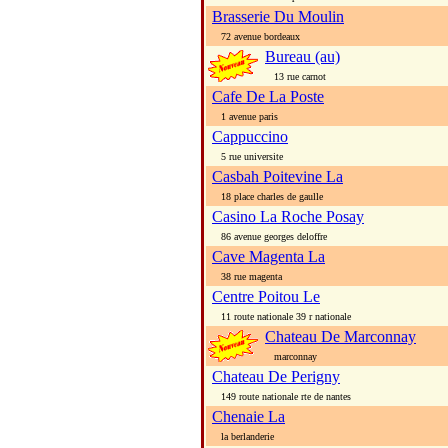
Brasserie Du Moulin
72 avenue bordeaux
Bureau (au)
13 rue carnot
Cafe De La Poste
1 avenue paris
Cappuccino
5 rue universite
Casbah Poitevine La
18 place charles de gaulle
Casino La Roche Posay
86 avenue georges deloffre
Cave Magenta La
38 rue magenta
Centre Poitou Le
11 route nationale 39 r nationale
Chateau De Marconnay
marconnay
Chateau De Perigny
149 route nationale rte de nantes
Chenaie La
la berlanderie