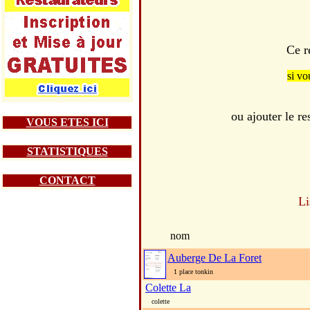
Ce r
si vo
ou ajouter le 
VOUS ETES ICI
STATISTIQUES
CONTACT
Li
nom
Auberge De La Foret
1 place tonkin
Colette La
colette