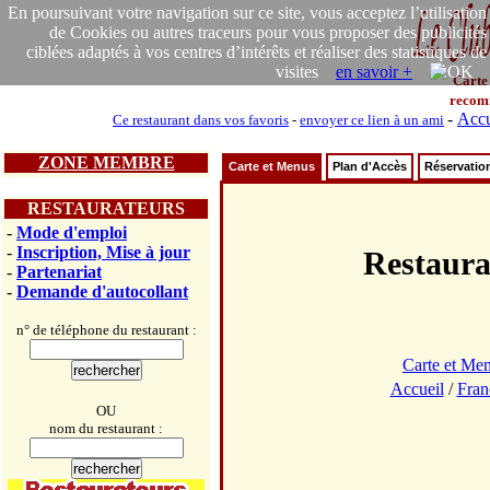
En poursuivant votre navigation sur ce site, vous acceptez l’utilisation
de Cookies ou autres traceurs pour vous proposer des publicités
ciblées adaptés à vos centres d’intérêts et réaliser des statistiques de
visites
en savoir +
Carte
recom
-
Accu
Ce restaurant dans vos favoris
-
envoyer ce lien à un ami
ZONE MEMBRE
Carte et Menus
Plan d'Accès
Réservatio
RESTAURATEURS
-
Mode d'emploi
-
Inscription, Mise à jour
Restaur
-
Partenariat
-
Demande d'autocollant
n° de téléphone du restaurant :
Carte et Me
Accueil
/
Fran
OU
nom du restaurant :