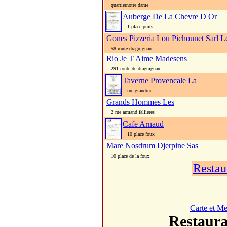
quartiernotre dame
Auberge De La Chevre D Or
1 place puits
Gones Pizzeria Lou Pichounet Sarl L
58 route draguignan
Rio Je T Aime Madesens
291 route de draguignan
Taverne Provencale La
rue grandrue
Grands Hommes Les
2 rue armand fallieres
Cafe Arnaud
10 place foux
Mare Nosdrum Djerpine Sas
10 place de la foux
Restau
Carte et M
Restau