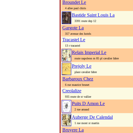
Broundet Le
4 allee paul chiris
Bastide Saint Louis La
3391 route dep 12
Gargote La
357 avenue des hotels
Tracastel Le
13 r tracastel
Relais Imperial Le
route napoleon rn 85 pl cavalier fabre
Prejoly Le
place cavalier fabre
Barbaroux Chez
6 rue maurice brunet
Creolalize
935 route de st vallier
Puits D Amon Le
2 rue arnaud
Auberge De Calendal
1 rue mont st martin
Bruyere La