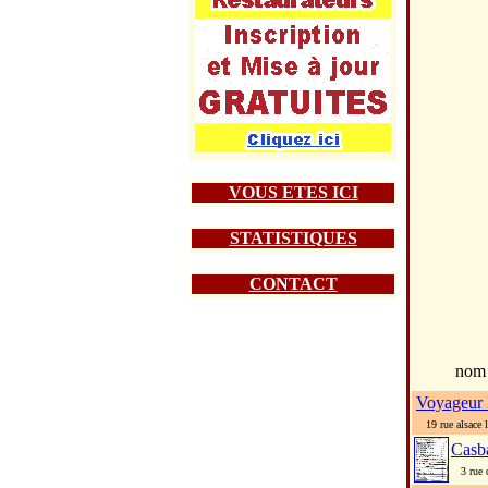
VOUS ETES ICI
STATISTIQUES
CONTACT
nom
Voyageur 
19 rue alsace l
Casb
3 rue d