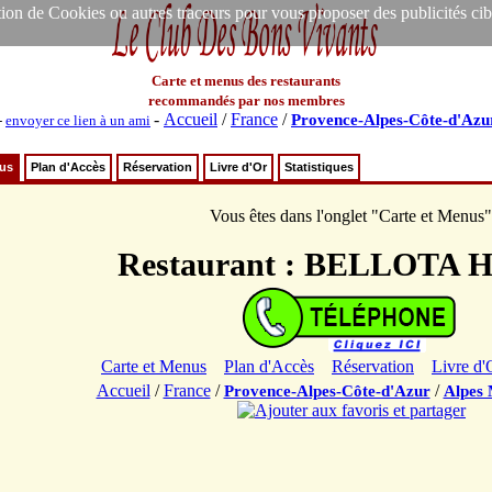
ion de Cookies ou autres traceurs pour vous proposer des publicités ciblée
Carte et menus des restaurants
recommandés par nos membres
-
Accueil
/
France
/
Provence-Alpes-Côte-d'Azu
-
envoyer ce lien à un ami
nus
Plan d'Accès
Réservation
Livre d'Or
Statistiques
Vous êtes dans l'onglet "Carte et Menus"
Restaurant : BELLOTA
Carte et Menus
Plan d'Accès
Réservation
Livre d'
Accueil
/
France
/
/
Provence-Alpes-Côte-d'Azur
Alpes 