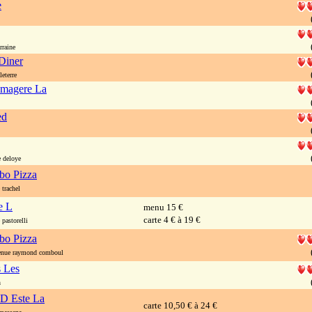
e
rraine
Diner
eterre
omagere La
ed
 deloye
o Pizza
trachel
e L
menu 15 €
carte 4 € à 19 €
pastorelli
o Pizza
nue raymond comboul
s Les
n
 D Este La
carte 10,50 € à 24 €