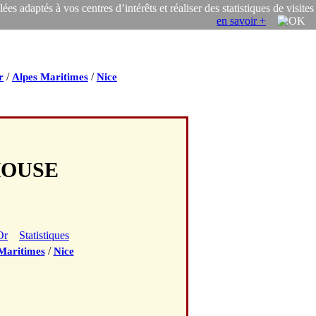
s adaptés à vos centres d’intérêts et réaliser des statistiques de visites
en savoir +
/
/
r
Alpes Maritimes
Nice
 HOUSE
Or
Statistiques
/
Maritimes
Nice