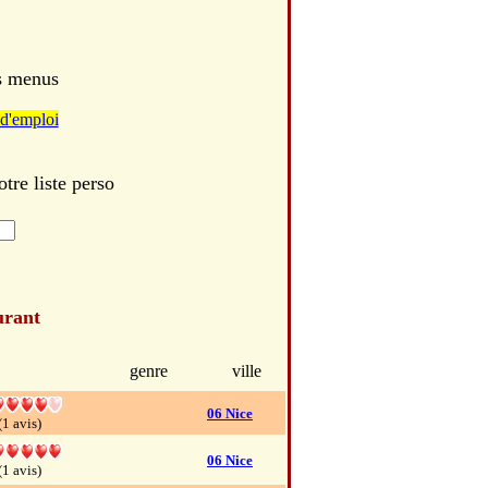
es menus
d'emploi
re liste perso
urant
genre
ville
06 Nice
(1 avis)
06 Nice
(1 avis)