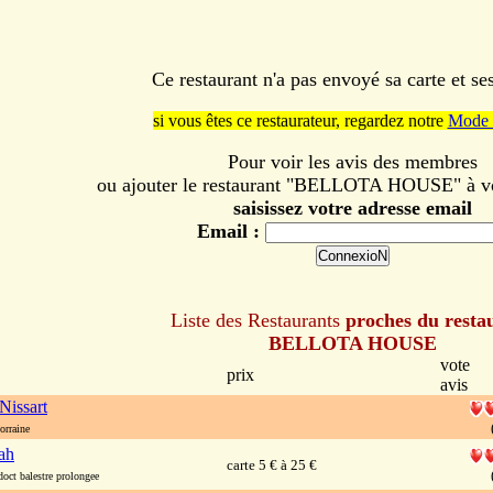
Ce restaurant n'a pas envoyé sa carte et s
si vous êtes ce restaurateur, regardez notre
Mode 
Pour voir les avis des membres
ou ajouter le restaurant "BELLOTA HOUSE" à vot
saisissez votre adresse email
Email :
Liste des Restaurants
proches du resta
BELLOTA HOUSE
vote
prix
avis
Nissart
orraine
ah
carte 5 € à 25 €
oct balestre prolongee