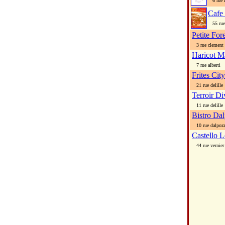
6 rue 
Cafe
55 rue 
Petite For
3 rue clement 
Haricot M
7 rue alberti
Frites City
21 rue delille
Terroir Di
11 rue delille
Bistro Da
10 rue dalpoz
Castello L
44 rue vernier