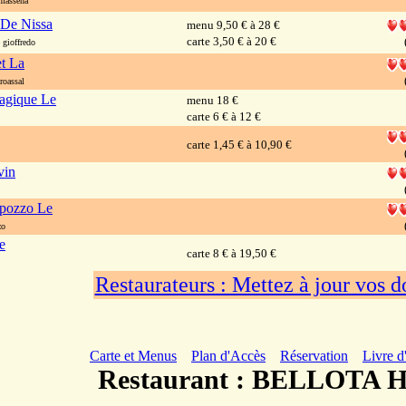
massena
 De Nissa
menu 9,50 € à 28 €
carte 3,50 € à 20 €
gioffredo
et La
roassal
agique Le
menu 18 €
carte 6 € à 12 €
carte 1,45 € à 10,90 €
vin
lpozzo Le
zo
e
carte 8 € à 19,50 €
Restaurateurs : Mettez à jour vos 
Carte et Menus
Plan d'Accès
Réservation
Livre d
Restaurant : BELLOTA