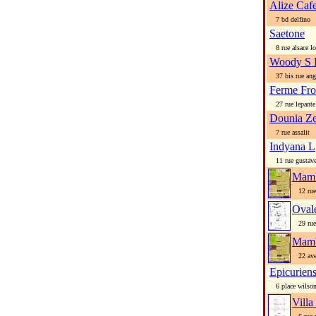
Alize Caf
7 bd delfino
Saetone
8 rue alsace lo
Woody S 
37 bis rue angl
Ferme Fr
27 rue lepante
Dounia Z
7 rue assalit
Indyana L
11 rue gustave
Mamb
12 rue 
Oval
29 rue 
Mamb
22 ave
Epicurien
6 place wilso
Villa