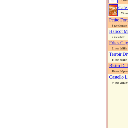
6 rue 
Cafe
55 rue 
Petite For
3 rue clement 
Haricot M
7 rue alberti
Frites City
21 rue delille
Terroir Di
11 rue delille
Bistro Da
10 rue dalpoz
Castello L
44 rue vernier