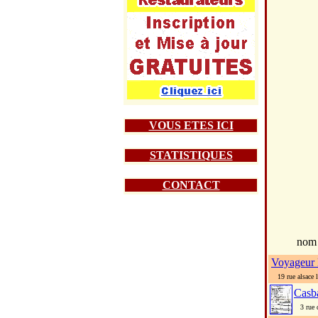
VOUS ETES ICI
STATISTIQUES
CONTACT
nom
Voyageur 
19 rue alsace l
Casb
3 rue d