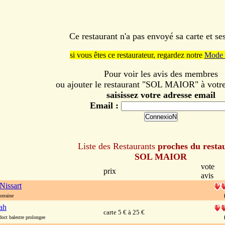
Ce restaurant n'a pas envoyé sa carte et s
si vous êtes ce restaurateur, regardez notre
Mode 
Pour voir les avis des membres
ou ajouter le restaurant "SOL MAIOR" à votre 
saisissez votre adresse email
Email :
Liste des Restaurants
proches du resta
SOL MAIOR
vote
prix
avis
Nissart
orraine
ah
carte 5 € à 25 €
oct balestre prolongee