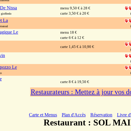
massena
 De Nissa
menu 9,50 € à 28 €
carte 3,50 € à 20 €
gioffredo
et La
roassal
agique Le
menu 18 €
carte 6 € à 12 €
carte 1,45 € à 10,90 €
vin
lpozzo Le
zo
e
carte 8 € à 19,50 €
Restaurateurs : Mettez à jour vos 
Carte et Menus
Plan d'Accès
Réservation
Livre d
Restaurant : SOL MA