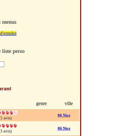
es menus
d'emploi
liste perso
urant
genre
ville
06 Nice
(1 avis)
06 Nice
(1 avis)