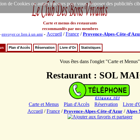
ion de Cookies ou autres traceurs pour vous proposer des publicités ciblée
Carte et menus des restaurants
recommandés par nos membres
-
Accueil
/
France
/
Provence-Alpes-Côte-d'Azu
-
envoyer ce lien à un ami
nus
Plan d'Accès
Réservation
Livre d'Or
Statistiques
Vous êtes dans l'onglet "Carte et Menus"
Restaurant : SOL MA
Carte et Menus
Plan d'Accès
Réservation
Livre d'
Accueil
/
France
/
/
Provence-Alpes-Côte-d'Azur
Alpes 