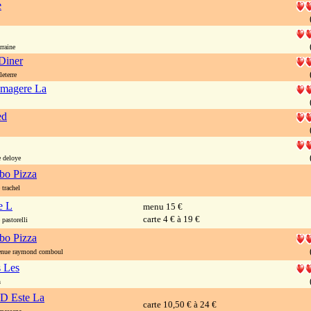
e
rraine
Diner
eterre
omagere La
ed
 deloye
o Pizza
trachel
e L
menu 15 €
carte 4 € à 19 €
pastorelli
o Pizza
nue raymond comboul
s Les
n
 D Este La
carte 10,50 € à 24 €