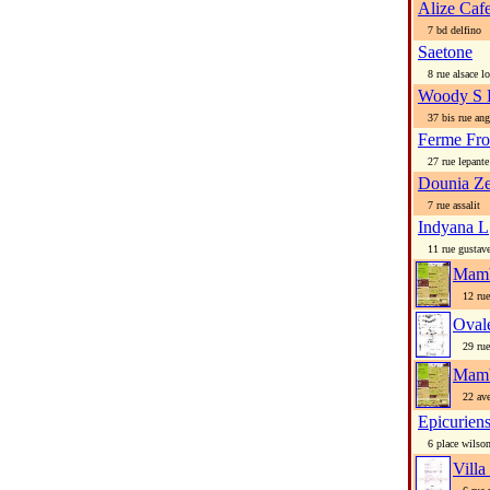
Alize Caf
7 bd delfino
Saetone
8 rue alsace lo
Woody S 
37 bis rue angl
Ferme Fr
27 rue lepante
Dounia Z
7 rue assalit
Indyana L
11 rue gustave
Mamb
12 rue 
Oval
29 rue 
Mamb
22 ave
Epicurien
6 place wilso
Villa