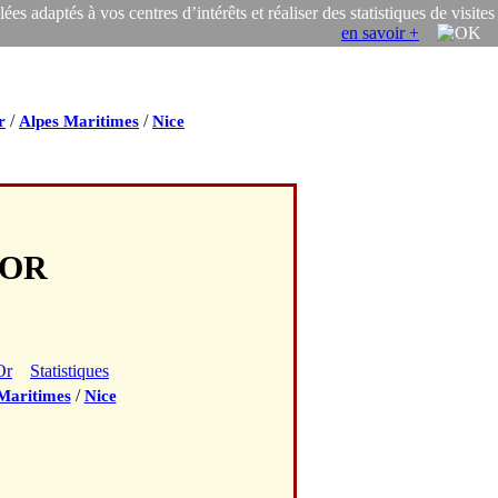
s adaptés à vos centres d’intérêts et réaliser des statistiques de visites
en savoir +
/
/
r
Alpes Maritimes
Nice
IOR
Or
Statistiques
/
Maritimes
Nice