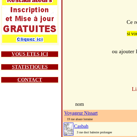
Ce r
si vo
ou ajouter
VOUS ETES ICI
STATISTIQUES
CONTACT
Li
nom
Voyageur Nissart
19 rue alsace lorraine
Casbah
3 rue doct balestre prolongee