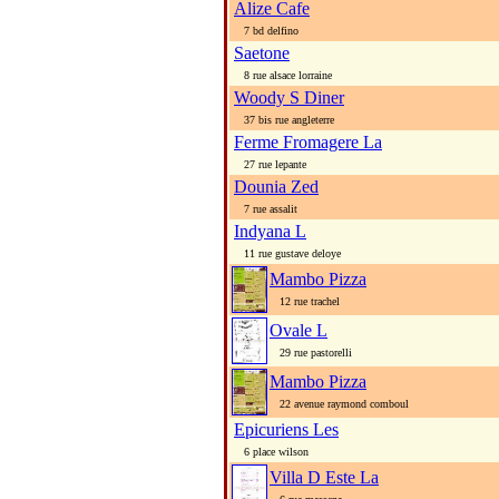
Alize Cafe
7 bd delfino
Saetone
8 rue alsace lorraine
Woody S Diner
37 bis rue angleterre
Ferme Fromagere La
27 rue lepante
Dounia Zed
7 rue assalit
Indyana L
11 rue gustave deloye
Mambo Pizza
12 rue trachel
Ovale L
29 rue pastorelli
Mambo Pizza
22 avenue raymond comboul
Epicuriens Les
6 place wilson
Villa D Este La