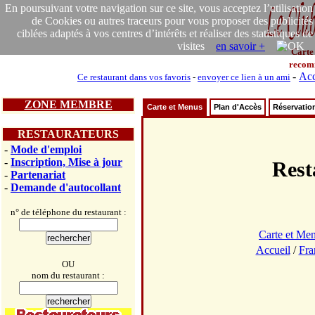
En poursuivant votre navigation sur ce site, vous acceptez l’utilisation
de Cookies ou autres traceurs pour vous proposer des publicités
ciblées adaptés à vos centres d’intérêts et réaliser des statistiques de
visites
en savoir +
Carte
recom
-
Acc
Ce restaurant dans vos favoris
-
envoyer ce lien à un ami
ZONE MEMBRE
Carte et Menus
Plan d'Accès
Réservatio
RESTAURATEURS
-
Mode d'emploi
-
Inscription, Mise à jour
Res
-
Partenariat
-
Demande d'autocollant
n° de téléphone du restaurant :
Carte et Me
Accueil
/
Fra
OU
nom du restaurant :