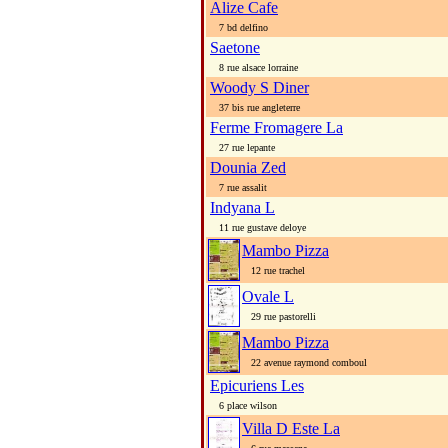
Alize Cafe
7 bd delfino
Saetone
8 rue alsace lorraine
Woody S Diner
37 bis rue angleterre
Ferme Fromagere La
27 rue lepante
Dounia Zed
7 rue assalit
Indyana L
11 rue gustave deloye
Mambo Pizza
12 rue trachel
Ovale L
29 rue pastorelli
Mambo Pizza
22 avenue raymond comboul
Epicuriens Les
6 place wilson
Villa D Este La