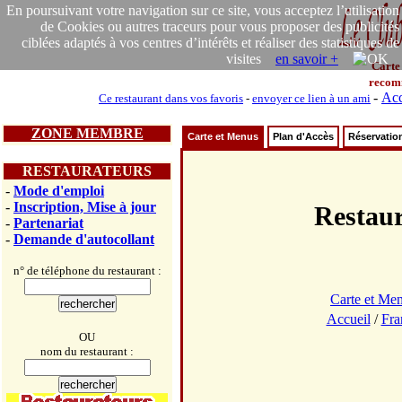
En poursuivant votre navigation sur ce site, vous acceptez l’utilisation
de Cookies ou autres traceurs pour vous proposer des publicités
ciblées adaptés à vos centres d’intérêts et réaliser des statistiques de
visites
en savoir +
Carte
recom
-
Acc
Ce restaurant dans vos favoris
-
envoyer ce lien à un ami
ZONE MEMBRE
Carte et Menus
Plan d'Accès
Réservatio
RESTAURATEURS
-
Mode d'emploi
-
Inscription, Mise à jour
Restau
-
Partenariat
-
Demande d'autocollant
n° de téléphone du restaurant :
Carte et Me
Accueil
/
Fra
OU
nom du restaurant :