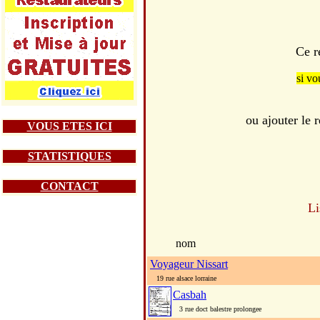
Ce r
si vo
ou ajouter le
VOUS ETES ICI
STATISTIQUES
CONTACT
Li
nom
Voyageur Nissart
19 rue alsace lorraine
Casbah
3 rue doct balestre prolongee