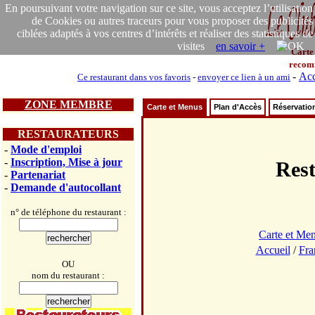
En poursuivant votre navigation sur ce site, vous acceptez l’utilisation
de Cookies ou autres traceurs pour vous proposer des publicités
ciblées adaptés à vos centres d’intérêts et réaliser des statistiques de
visites
en savoir +
Carte
recom
-
Acc
Ce restaurant dans vos favoris
-
envoyer ce lien à un ami
ZONE MEMBRE
Carte et Menus
Plan d'Accès
Réservatio
RESTAURATEURS
-
Mode d'emploi
-
Inscription, Mise à jour
Res
-
Partenariat
-
Demande d'autocollant
n° de téléphone du restaurant :
Carte et Me
Accueil
/
Fra
OU
nom du restaurant :