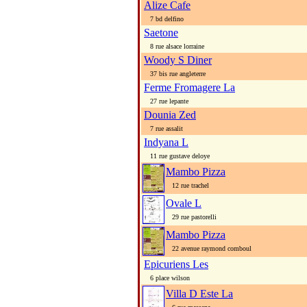
Alize Cafe
7 bd delfino
Saetone
8 rue alsace lorraine
Woody S Diner
37 bis rue angleterre
Ferme Fromagere La
27 rue lepante
Dounia Zed
7 rue assalit
Indyana L
11 rue gustave deloye
Mambo Pizza
12 rue trachel
Ovale L
29 rue pastorelli
Mambo Pizza
22 avenue raymond comboul
Epicuriens Les
6 place wilson
Villa D Este La