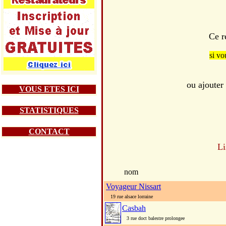
Ce r
si vo
ou ajouter
VOUS ETES ICI
STATISTIQUES
CONTACT
Li
nom
Voyageur Nissart
19 rue alsace lorraine
Casbah
3 rue doct balestre prolongee