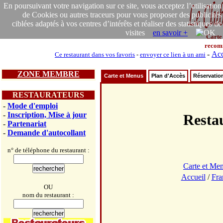
En poursuivant votre navigation sur ce site, vous acceptez l’utilisation
de Cookies ou autres traceurs pour vous proposer des publicités
ciblées adaptés à vos centres d’intérêts et réaliser des statistiques de
visites
en savoir +
Carte
recom
-
Acc
Ce restaurant dans vos favoris
-
envoyer ce lien à un ami
ZONE MEMBRE
Carte et Menus
Plan d'Accès
Réservatio
RESTAURATEURS
-
Mode d'emploi
-
Inscription, Mise à jour
Rest
-
Partenariat
-
Demande d'autocollant
n° de téléphone du restaurant :
Carte et Me
Accueil
/
Fra
OU
nom du restaurant :