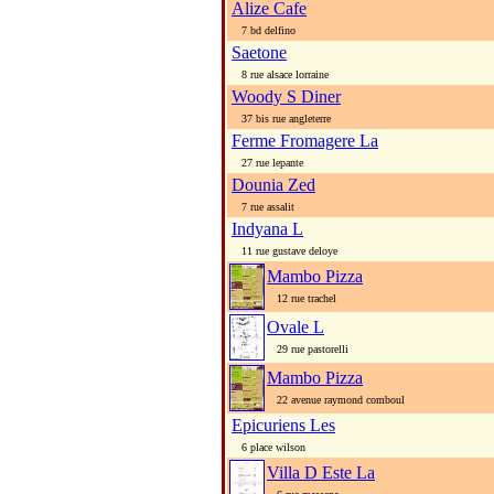
Alize Cafe
7 bd delfino
Saetone
8 rue alsace lorraine
Woody S Diner
37 bis rue angleterre
Ferme Fromagere La
27 rue lepante
Dounia Zed
7 rue assalit
Indyana L
11 rue gustave deloye
Mambo Pizza
12 rue trachel
Ovale L
29 rue pastorelli
Mambo Pizza
22 avenue raymond comboul
Epicuriens Les
6 place wilson
Villa D Este La