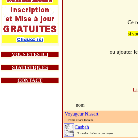
Ce r
si vo
ou ajouter 
VOUS ETES ICI
STATISTIQUES
CONTACT
Li
nom
Voyageur Nissart
19 rue alsace lorraine
Casbah
3 rue doct balestre prolongee