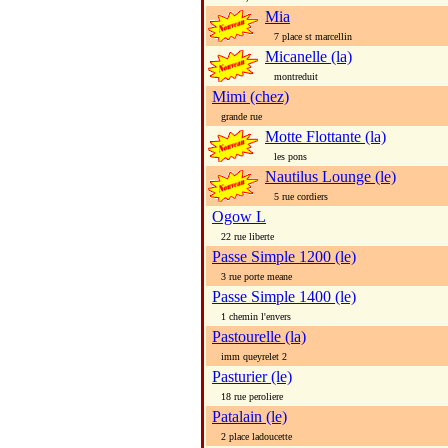
Mia
7 place st marcellin
Micanelle (la)
montreduit
Mimi (chez)
grande rue
Motte Flottante (la)
les pons
Nautilus Lounge (le)
5 rue cordiers
Ogow L
22 rue liberte
Passe Simple 1200 (le)
3 rue porte meane
Passe Simple 1400 (le)
1 chemin l'envers
Pastourelle (la)
imm queyrelet 2
Pasturier (le)
18 rue peroliere
Patalain (le)
2 place ladoucette