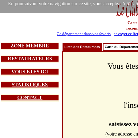
En poursuivant votre navigation sur ce site, vous acceptez l’utilisa
Carte
recom
Ce département dans vos favoris
-
envoyer ce lie
ZONE MEMBRE
Liste des Restaurants
Carte du Départeme
RESTAURATEURS
Vous êtes
VOUS ETES ICI
STATISTIQUES
CONTACT
l'in
saisissez 
(votre adresse em