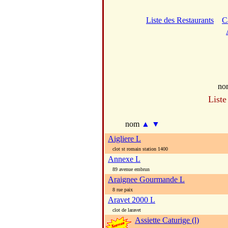
Liste des Restaurants
C
no
Liste
nom
▲
▼
Aigliere L
clot st romain station 1400
Annexe L
89 avenue embrun
Araignee Gourmande L
8 rue paix
Aravet 2000 L
clot de laravet
Assiette Caturige (l)