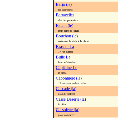
Barjo (le)
les escoundus
Bartavelles
clot des pommiers
Batchi (le)
imm serre de l'aigle
Bouchon (le)
restaurant le relais 4 la placet
Brasera La
17 r st eldrade
Bulle La
imm soldanelles
Capitaine Le
la praya
Caponniere (la)
12 rue commandant carlhan
Cascade (la)
pied du melezet
Casse Deserte (la)
la ville
Cassolette (la)
place commerce