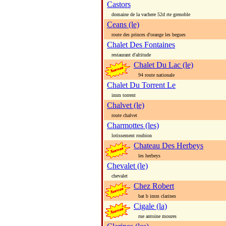
Castors
domaine de la vachere 52d rte grenoble
Ceans (le)
route des princes d'orange les begues
Chalet Des Fontaines
restaurant d'altitude
Chalet Du Lac (le)
94 route nationale
Chalet Du Torrent Le
imm torrent
Chalvet (le)
route chalvet
Charmottes (les)
lotissement roubion
Chateau Des Herbeys
les herbeys
Chevalet (le)
chevalet
Chez Robert
bat b imm clarines
Cigale (la)
rue antoine moures