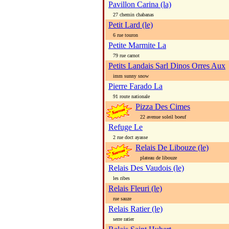
Pavillon Carina (la)
27 chemin chabanas
Petit Lard (le)
6 rue touron
Petite Marmite La
79 rue carnot
Petits Landais Sarl Dinos Orres Aux
imm sunny snow
Pierre Farado La
91 route nationale
Pizza Des Cimes
22 avenue soleil boeuf
Refuge Le
2 rue doct ayasse
Relais De Libouze (le)
plateau de libouze
Relais Des Vaudois (le)
les ribes
Relais Fleuri (le)
rue sauze
Relais Ratier (le)
serre ratier