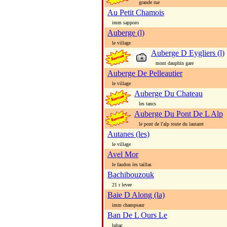
grande rue
Au Petit Chamois
imm sapporo
Auberge (l)
le village
Auberge D Eygliers (l)
mont dauphin gare
Auberge De Pelleautier
le village
Auberge Du Chateau
les tancs
Auberge Du Pont De L Alp
le pont de l'alp route du lautaret
Autanes (les)
le village
Avel Mor
le faudon les taillas
Bachibouzouk
21 r levee
Baie D Along (la)
imm champsaur
Ban De L Ours Le
lubac