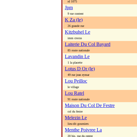
rd 1075
Jpm
9 rue content
K Za (le)
26 grande rue
Kitzbuhel Le
imm crocus
Laiterie Du Col Bayard
85 route nationale
Lavandin Le
1 la placette
Lotus D Or (le)
49 rue jean eymar
Lou Peilloc
le village
Lou Ratel
91 route nationale
Maison Du Col De Festre
col du festre
Melezin Le
lieu-dit gourniers
Menthe Poivree La
20 bis, rue du centre