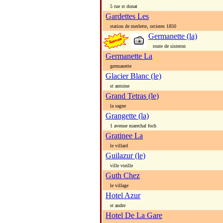
5 rue st donat
Gardettes Les
station de merlette, orcieres 1850
Germanette (la)
route de sisteron
Germanette La
germanette
Glacier Blanc (le)
st antoine
Grand Tetras (le)
la sagne
Grangette (la)
1 avenue marechal foch
Gratinee La
le villard
Guilazur (le)
ville vieille
Guth Chez
le village
Hotel Azur
st andre
Hotel De La Gare