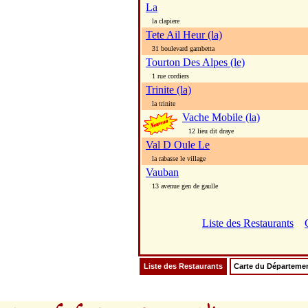
La
la clapiere
Tete Ail Heur (la)
31 boulevard gambetta
Tourton Des Alpes (le)
1 rue cordiers
Trinite (la)
la trinite
Vache Mobile (la)
12 lieu dit draye
Val D Oule Le
la rabasse le village
Vauban
13 avenue gen de gaulle
Liste des Restaurants
Liste des Restaurants
Carte du Départeme