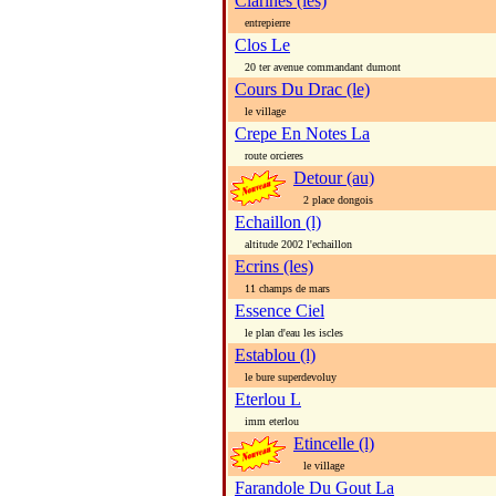
Clarines (les)
entrepierre
Clos Le
20 ter avenue commandant dumont
Cours Du Drac (le)
le village
Crepe En Notes La
route orcieres
Detour (au)
2 place dongois
Echaillon (l)
altitude 2002 l'echaillon
Ecrins (les)
11 champs de mars
Essence Ciel
le plan d'eau les iscles
Establou (l)
le bure superdevoluy
Eterlou L
imm eterlou
Etincelle (l)
le village
Farandole Du Gout La