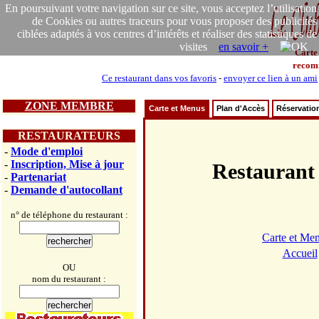
En poursuivant votre navigation sur ce site, vous acceptez l’utilisation
de Cookies ou autres traceurs pour vous proposer des publicités
ciblées adaptés à vos centres d’intérêts et réaliser des statistiques de
visites
en savoir +
Carte
recom
Ce restaurant dans vos favoris
-
envoyer ce lien à un ami
ZONE MEMBRE
Carte et Menus
Plan d'Accès
Réservatio
RESTAURATEURS
-
Mode d'emploi
-
Inscription, Mise à jour
Restaura
-
Partenariat
-
Demande d'autocollant
n° de téléphone du restaurant :
Carte et Me
Accueil
OU
nom du restaurant :