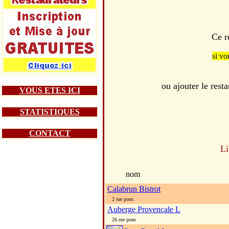
Ce r
si vo
ou ajouter le re
VOUS ETES ICI
STATISTIQUES
CONTACT
Li
nom
Calabrun Bistrot
2 rue pons
Auberge Provencale L
26 rue pons