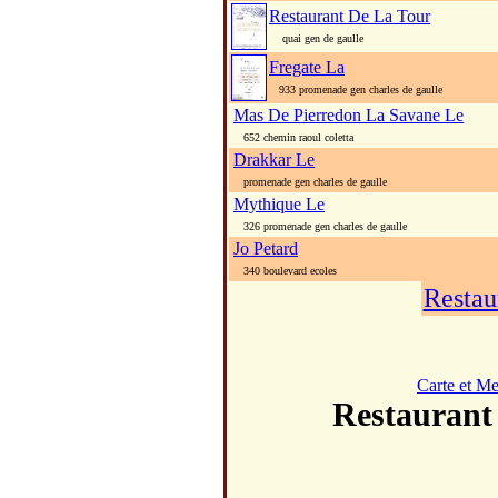
Restaurant De La Tour
quai gen de gaulle
Fregate La
933 promenade gen charles de gaulle
Mas De Pierredon La Savane Le
652 chemin raoul coletta
Drakkar Le
promenade gen charles de gaulle
Mythique Le
326 promenade gen charles de gaulle
Jo Petard
340 boulevard ecoles
Restau
Carte et M
Restaura