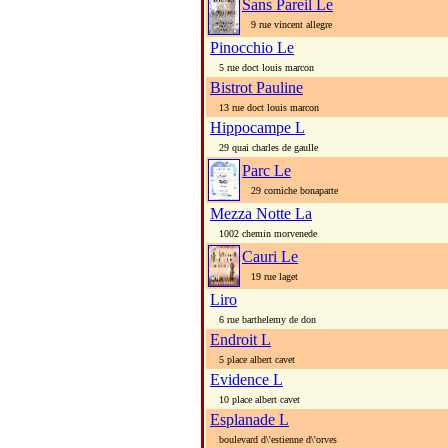
Sans Pareil Le
9 rue vincent allegre
Pinocchio Le
5 rue doct louis marcon
Bistrot Pauline
13 rue doct louis marcon
Hippocampe L
29 quai charles de gaulle
Parc Le
29 corniche bonaparte
Mezza Notte La
1002 chemin morvenede
Cauri Le
19 rue laget
Liro
6 rue barthelemy de don
Endroit L
5 place albert cavet
Evidence L
10 place albert cavet
Esplanade L
boulevard d\'estienne d\'orves