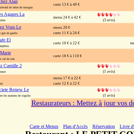
Chez Alan
carte 13 € à 49 €
vard de lattre de tassigny
es Agapes La
menu 24 € à 42 €
(3 avis)
mbre
ez Vous Le
menu 20 €
carte 11 € à 24 €
gen de gaulle
fe El
carte 10 € à 22 €
me
auphins
 Marie
carte 18 € à 110 €
val de rian
z Camille 2
(1 avis)
rasse
menu 17 € à 22 €
carte 12 € à 22 €
tti
ciete Renew Le
(1 avis)
te les marines de cogolin
Restaurateurs : Mettez à jour vos 
Carte et Menus
Plan d'Accès
Réservation
Livre d