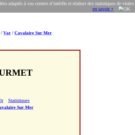
s adaptés à vos centres d’intérêts et réaliser des statistiques de visites
en savoir +
/
/
Var
Cavalaire Sur Mer
GOURMET
Or
Statistiques
avalaire Sur Mer