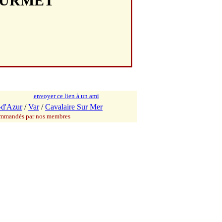
GOURMET
envoyer ce lien à un ami
-d'Azur
/
Var
/
Cavalaire Sur Mer
commandés par nos membres