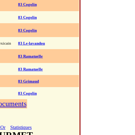
83 Cogolin
83 Cogolin
83 Cogolin
xicain
83 Le-lavandou
83 Ramatuelle
83 Ramatuelle
83 Grimaud
83 Cogolin
documents
'Or
Statistiques