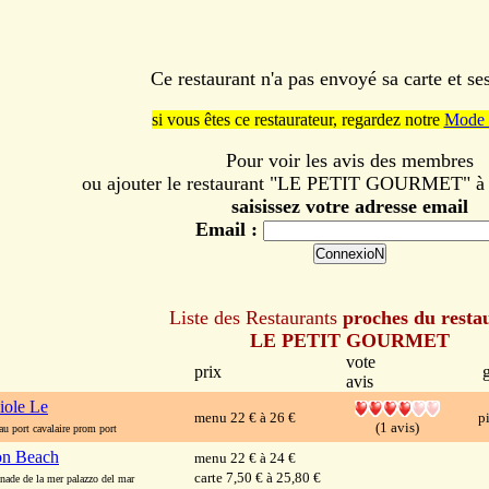
Ce restaurant n'a pas envoyé sa carte et s
si vous êtes ce restaurateur, regardez notre
Mode 
Pour voir les avis des membres
ou ajouter le restaurant "LE PETIT GOURMET" à v
saisissez votre adresse email
Email :
Liste des Restaurants
proches du resta
LE PETIT GOURMET
vote
prix
avis
iole Le
menu 22 € à 26 €
p
(1 avis)
 port cavalaire prom port
on Beach
menu 22 € à 24 €
carte 7,50 € à 25,80 €
de de la mer palazzo del mar