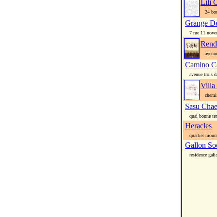
Lili 
24 boule
Grange D
7 rue 11 nove
Rend
avenue 
Camino Ca
avenue trois d
Villa
chemin 
Sasu Chae
quai bonne ter
Heracles
quartier moure
Gallon So
residence galio