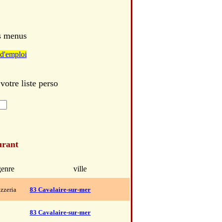
es menus
d'emploi
otre liste perso
urant
genre
ville
izzeria
83 Cavalaire-sur-mer
83 Cavalaire-sur-mer