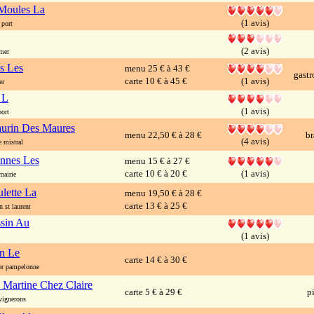
Moules La
(1 avis)
port
(2 avis)
mer
s Les
menu 25 € à 43 €
gast
carte 10 € à 45 €
(1 avis)
er
 L
(1 avis)
ort
urin Des Maures
menu 22,50 € à 28 €
br
(4 avis)
mistral
nnes Les
menu 15 € à 27 €
carte 10 € à 20 €
(1 avis)
airie
lette La
menu 19,50 € à 28 €
carte 13 € à 25 €
st laurent
sin Au
(1 avis)
n Le
carte 14 € à 30 €
r pampelonne
 Martine Chez Claire
carte 5 € à 29 €
p
ignerons