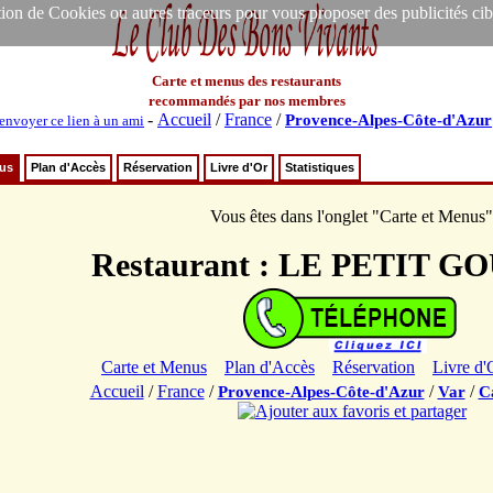
ion de Cookies ou autres traceurs pour vous proposer des publicités ciblée
Carte et menus des restaurants
recommandés par nos membres
-
Accueil
/
France
/
Provence-Alpes-Côte-d'Azur
envoyer ce lien à un ami
nus
Plan d'Accès
Réservation
Livre d'Or
Statistiques
Vous êtes dans l'onglet "Carte et Menus"
Restaurant : LE PETIT 
Carte et Menus
Plan d'Accès
Réservation
Livre d'
Accueil
/
France
/
/
/
Provence-Alpes-Côte-d'Azur
Var
C