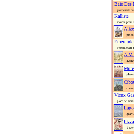
Baie Des 
promenade du 
Kalliste
marche prom 
Alize
pro m
Emeraude
9 promenade p
A Ma
avenue 
Mure
place m
Cibou
chemin 
Vieux Gas
place dei barri
Lago
quartie
Pizza
1 rue v