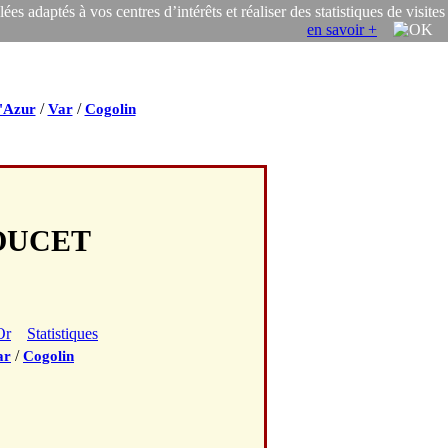
s adaptés à vos centres d’intérêts et réaliser des statistiques de visites
en savoir +
/
/
'Azur
Var
Cogolin
POUCET
Or
Statistiques
/
ar
Cogolin