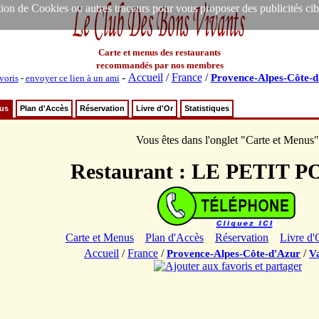
ion de Cookies ou autres traceurs pour vous proposer des publicités ciblée
Carte et menus des restaurants
recommandés par nos membres
-
Accueil
/
France
/
Provence-Alpes-Côte-d
voris
-
envoyer ce lien à un ami
nus
Plan d'Accès
Réservation
Livre d'Or
Statistiques
Vous êtes dans l'onglet "Carte et Menus"
Restaurant : LE PETIT 
Carte et Menus
Plan d'Accès
Réservation
Livre d'
Accueil
/
France
/
/
Provence-Alpes-Côte-d'Azur
V