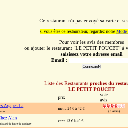
Ce restaurant n'a pas envoyé sa carte et s
si vous êtes ce restaurateur, regardez notre
Mode 
Pour voir les avis des membres
ou ajouter le restaurant "LE PETIT POUCET" à vo
saisissez votre adresse email
Email :
Liste des Restaurants
proches du resta
LE PETIT POUCET
vote
prix
avis
es Agapes La
menu 24 € à 42 €
(3 avis)
mbre
Chez Alan
carte 13 € à 49 €
vard de lattre de tassigny