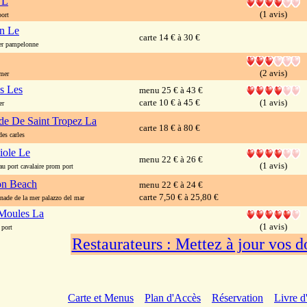
 L
(1 avis)
ort
n Le
carte 14 € à 30 €
r pampelonne
(2 avis)
mer
s Les
menu 25 € à 43 €
carte 10 € à 45 €
(1 avis)
er
de De Saint Tropez La
carte 18 € à 80 €
es carles
iole Le
menu 22 € à 26 €
(1 avis)
 port cavalaire prom port
on Beach
menu 22 € à 24 €
carte 7,50 € à 25,80 €
de de la mer palazzo del mar
Moules La
(1 avis)
port
Restaurateurs : Mettez à jour vos 
Carte et Menus
Plan d'Accès
Réservation
Livre d