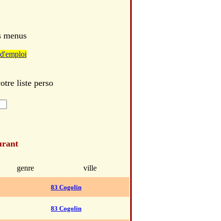
es menus
d'emploi
tre liste perso
urant
genre
ville
83 Cogolin
83 Cogolin