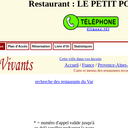
Restaurant : LE PETIT 
nus
Plan d'Accès
Réservation
Livre d'Or
Statistiques
Cette ville dans vos favoris
Accueil
/
France
/
Provence-Alpes-
Carte et menus des restaurants re
recherche des restaurants du Var
* = numéro d'appel valide jusqu'à
au delà veuillez recharger la page