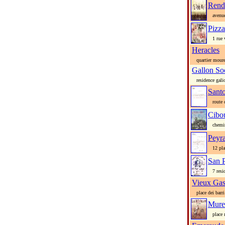
Rend
avenue 
Pizza
1 rue v
Heracles
quartier moure
Gallon So
residence galio
Sant
route d
Cibou
chemin 
Peyr
12 pla
San 
7 resid
Vieux Gas
place dei barri
Mure
place m