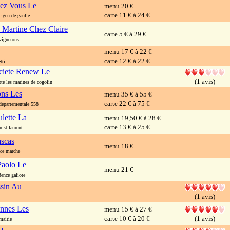
ez Vous Le
menu 20 €
carte 11 € à 24 €
gen de gaulle
 Martine Chez Claire
carte 5 € à 29 €
ignerons
menu 17 € à 22 €
carte 12 € à 22 €
tti
ciete Renew Le
(1 avis)
te les marines de cogolin
ons Les
menu 35 € à 55 €
carte 22 € à 75 €
epartementale 558
lette La
menu 19,50 € à 28 €
carte 13 € à 25 €
st laurent
ascas
menu 18 €
ce marche
Paolo Le
menu 21 €
ence galiote
sin Au
(1 avis)
nnes Les
menu 15 € à 27 €
carte 10 € à 20 €
(1 avis)
airie