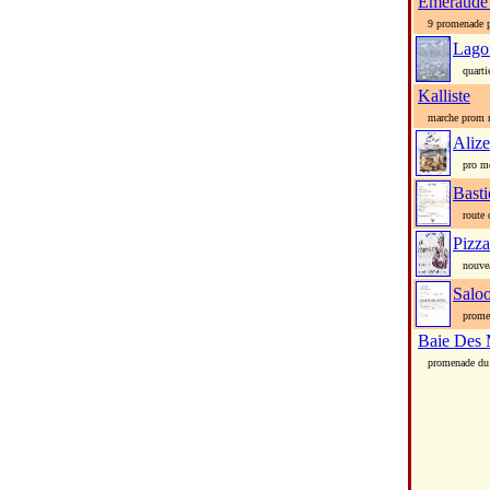
Emeraude
9 promenade p
Lago
quartie
Kalliste
marche prom 
Alize
pro m
Basti
route d
Pizza
nouveau
Salo
promena
Baie Des 
promenade du 