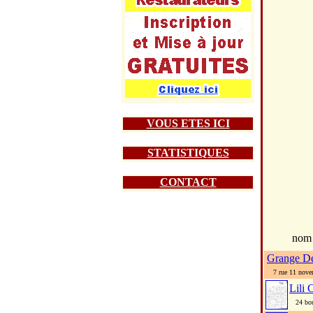
VOUS ETES ICI
STATISTIQUES
CONTACT
nom
Grange D
7 rue 11 nove
Lili 
24 boule